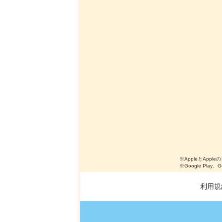
※AppleとApple
※Google Play、
利用規