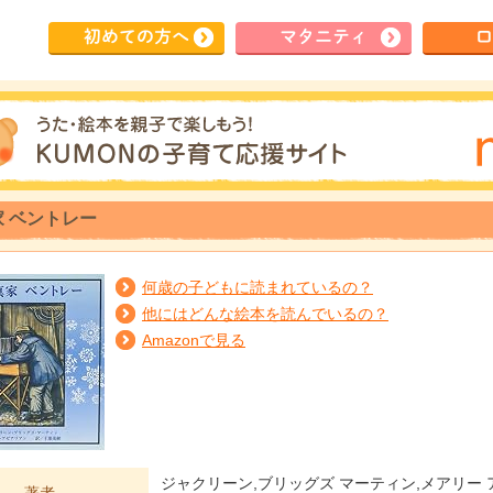
初めて
の方へ
マタ
ニティ
ロ
 ベントレー
何歳の子どもに読まれているの？
他にはどんな絵本を読んでいるの？
Amazonで見る
ジャクリーン,ブリッグズ マーティン,メアリー 