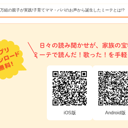
9万組の親子が実践!
子育てママ・パパのお声から誕生したミーテとは!?
日々の読み聞かせが、家族の宝
ミーテで読んだ！歌った！を手軽
iOS版
Android版