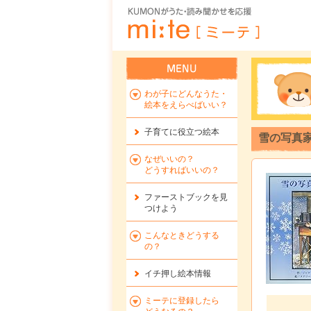
わが子にどんなうた・
絵本をえらべばいい？
子育てに役立つ絵本
雪の写真家
なぜいいの？
どうすればいいの？
ファーストブックを
見
つけよう
こんなときどうする
の？
イチ押し絵本情報
ミーテに登録したら