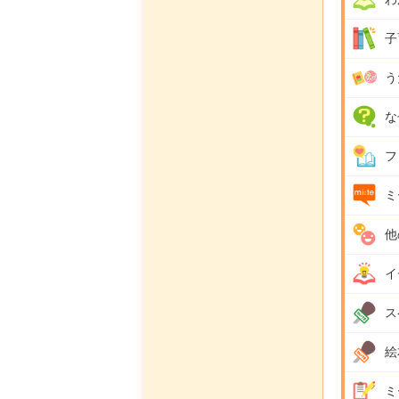
子
う
な
フ
ミ
他
イ
ス
絵
ミ