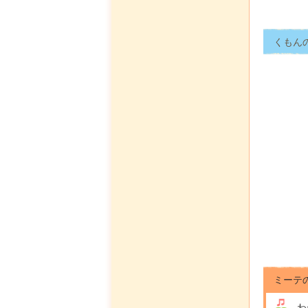
くもん
ミーテ
わ