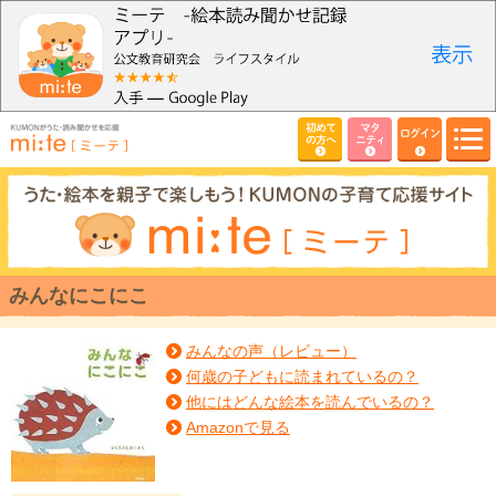
初めて
マタ
ログイン
の方へ
ニティ
みんなにこにこ
みんなの声（レビュー）
何歳の子どもに読まれているの？
他にはどんな絵本を読んでいるの？
Amazonで見る