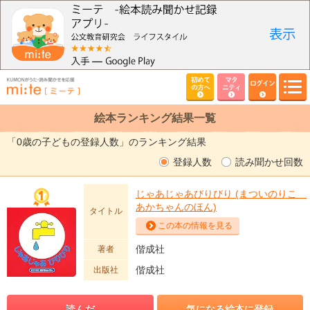
初めて
マタ
ログイン
の方へ
ニティ
絵本ランキング結果一覧
「0歳の子どもの登録人数」のランキング結果
登録人数
読み聞かせ回数
じゃあじゃあびりびり (まついのりこ
あかちゃんのほん)
タイトル
この本の情報を見る
偕成社
著者
偕成社
出版社
読んだ
気になる絵本に登録