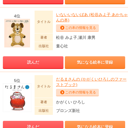
いないいないばあ (松谷みよ子 あかちゃ
4位
んの本)
タイトル
この本の情報を見る
松谷 みよ子,瀬川 康男
著者
童心社
出版社
読んだ
気になる絵本に登録
だるまさんの (かがくいひろしのファー
5位
ストブック)
タイトル
この本の情報を見る
かがくい ひろし
著者
ブロンズ新社
出版社
読んだ
気になる絵本に登録