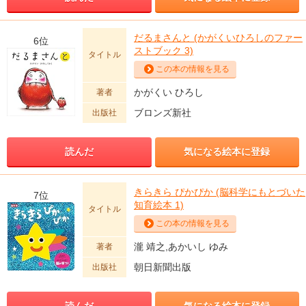
だるまさんと (かがくいひろしのファー
6位
ストブック 3)
タイトル
この本の情報を見る
かがくい ひろし
著者
ブロンズ新社
出版社
読んだ
気になる絵本に登録
きらきら ぴかぴか (脳科学にもとづいた
7位
知育絵本 1)
タイトル
この本の情報を見る
瀧 靖之,あかいし ゆみ
著者
朝日新聞出版
出版社
読んだ
気になる絵本に登録