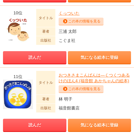
10位
くっついた
タイトル
この本の情報を見る
三浦 太郎
著者
こぐま社
出版社
読んだ
気になる絵本に登録
おつきさまこんばんは―くつくつある
11位
けのほん4 (福音館 あかちゃんの絵本)
タイトル
この本の情報を見る
林 明子
著者
福音館書店
出版社
読んだ
気になる絵本に登録