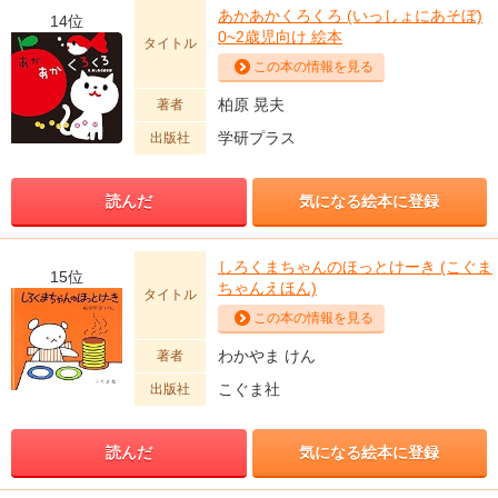
あかあかくろくろ (いっしょにあそぼ)
14位
0~2歳児向け 絵本
タイトル
この本の情報を見る
柏原 晃夫
著者
学研プラス
出版社
読んだ
気になる絵本に登録
しろくまちゃんのほっとけーき (こぐま
15位
ちゃんえほん)
タイトル
この本の情報を見る
わかやま けん
著者
こぐま社
出版社
読んだ
気になる絵本に登録