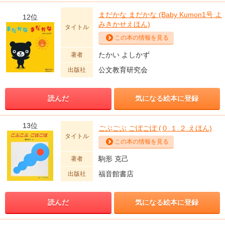
まだかな まだかな (Baby Kumon1号 よ
12位
みきかせえほん)
タイトル
この本の情報を見る
たかい よしかず
著者
公文教育研究会
出版社
読んだ
気になる絵本に登録
13位
ごぶごぶ ごぼごぼ (０.１.２.えほん)
タイトル
この本の情報を見る
駒形 克己
著者
福音館書店
出版社
読んだ
気になる絵本に登録