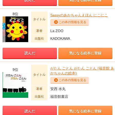
8位
Sassyのあかちゃんえほん にこにこ
タイトル
この本の情報を見る
La ZOO
著者
KADOKAWA
出版社
読んだ
気になる絵本に登録
がたん ごとん がたん ごとん (福音館 あ
9位
かちゃんの絵本)
タイトル
この本の情報を見る
安西 水丸
著者
福音館書店
出版社
読んだ
気になる絵本に登録