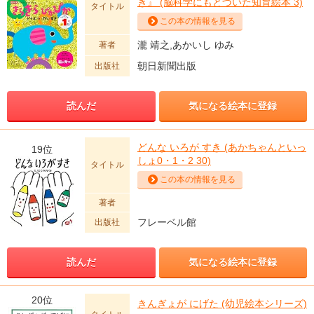
き』 (脳科学にもとづいた知育絵本 3)
タイトル
この本の情報を見る
瀧 靖之,あかいし ゆみ
著者
朝日新聞出版
出版社
読んだ
気になる絵本に登録
どんな いろが すき (あかちゃんといっ
19位
しょ0・1・2 30)
タイトル
この本の情報を見る
著者
フレーベル館
出版社
読んだ
気になる絵本に登録
20位
きんぎょが にげた (幼児絵本シリーズ)