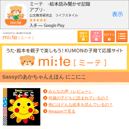
初めて
マタ
ログイン
の方へ
ニティ
Sassyのあかちゃんえほん にこにこ
みんなの声（レビュー）
何歳の子どもに読まれているの？
他にはどんな絵本を読んでいるの？
Amazonで見る