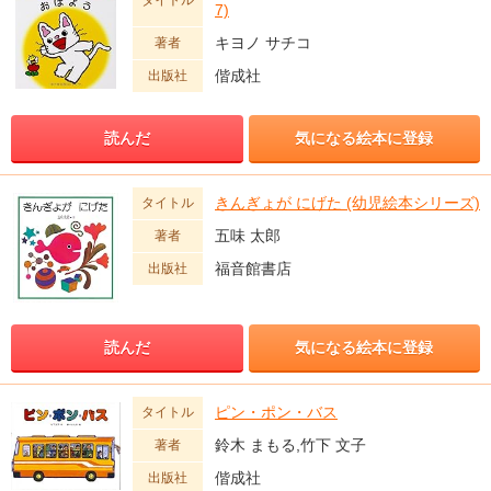
7)
キヨノ サチコ
著者
偕成社
出版社
読んだ
気になる絵本に登録
きんぎょが にげた (幼児絵本シリーズ)
タイトル
五味 太郎
著者
福音館書店
出版社
読んだ
気になる絵本に登録
ピン・ポン・バス
タイトル
鈴木 まもる,竹下 文子
著者
偕成社
出版社