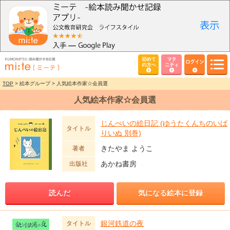
初めて
マタ
ログイン
の方へ
ニティ
TOP
> 絵本グループ > 人気絵本作家☆会員選
人気絵本作家☆会員選
じんぺいの絵日記 (ゆうたくんちのいば
タイトル
りいぬ 別巻)
きたやま ようこ
著者
あかね書房
出版社
読んだ
気になる絵本に登録
銀河鉄道の夜
タイトル