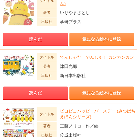
タイトル
ん)
いりやまさとし
著者
学研プラス
出版社
読んだ
気になる絵本に登録
でんしゃだ、でんしゃ！ カンカンカン
タイトル
津田光郎
著者
新日本出版社
出版社
読んだ
気になる絵本に登録
ピヨピヨハッピーバースデー (みつばち
タイトル
えほんシリーズ)
工藤ノリコ・作／絵
著者
佼成出版社
出版社