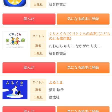
福音館書店
出版社
読んだ
気になる絵本に登録
ぐりとぐら [ぐりとぐらの絵本] (こども
タイトル
のとも傑作集)
おおむら ゆりこ,なかがわ りえこ
著者
福音館書店
出版社
読んだ
気になる絵本に登録
よるくま
タイトル
酒井 駒子
著者
偕成社
出版社
読んだ
気になる絵本に登録