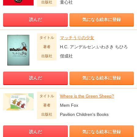
童心社
出版社
読んだ
気になる絵本に登録
マッチうりの少女
タイトル
H.C. アンデルセン,いわさき ちひろ
著者
偕成社
出版社
読んだ
気になる絵本に登録
Where is the Green Sheep?
タイトル
Mem Fox
著者
Pavilion Children's Books
出版社
読んだ
気になる絵本に登録