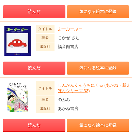
読んだ
気になる絵本に登録
ぶーぶーぶー
タイトル
こかぜ さち
著者
福音館書店
出版社
読んだ
気になる絵本に登録
しんかんくんうちにくる (あかね・新え
タイトル
ほんシリーズ 33)
のぶみ
著者
あかね書房
出版社
読んだ
気になる絵本に登録