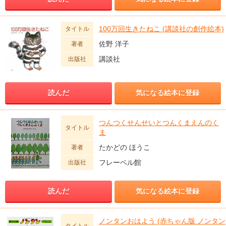
100万回生きたねこ (講談社の創作絵本)
タイトル
佐野 洋子
著者
講談社
出版社
読んだ
気になる絵本に登録
つんつくせんせいとつんくまえんのく
タイトル
ま
たかどの ほうこ
著者
フレーベル館
出版社
読んだ
気になる絵本に登録
ノンタンおはよう (赤ちゃん版 ノンタン
タイトル