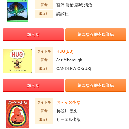
宮沢 賢治,藤城 清治
著者
講談社
出版社
読んだ
気になる絵本に登録
HUG(BB)
タイトル
Jez Alborough
著者
CANDLEWICK(US)
出版社
読んだ
気になる絵本に登録
おへそのあな
タイトル
長谷川 義史
著者
ビーエル出版
出版社