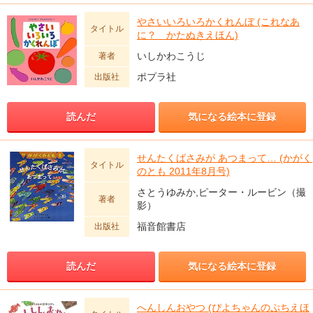
やさいいろいろかくれんぼ (これなあ
タイトル
に？ かたぬきえほん)
いしかわこうじ
著者
ポプラ社
出版社
読んだ
気になる絵本に登録
せんたくばさみが あつまって… (かがく
タイトル
のとも 2011年8月号)
さとうゆみか,ピーター・ルービン（撮
著者
影）
福音館書店
出版社
読んだ
気になる絵本に登録
へんしんおやつ (ぴよちゃんのぷちえほ