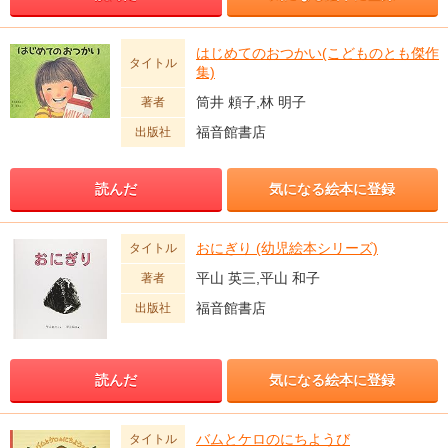
はじめてのおつかい(こどものとも傑作
タイトル
集)
筒井 頼子,林 明子
著者
福音館書店
出版社
読んだ
気になる絵本に登録
おにぎり (幼児絵本シリーズ)
タイトル
平山 英三,平山 和子
著者
福音館書店
出版社
読んだ
気になる絵本に登録
バムとケロのにちようび
タイトル