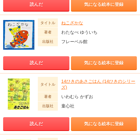
読んだ
気になる絵本に登録
ねこざかな
タイトル
わたなべ ゆういち
著者
フレーベル館
出版社
読んだ
気になる絵本に登録
14ひきのあさごはん (14ひきのシリー
タイトル
ズ)
いわむら かずお
著者
童心社
出版社
読んだ
気になる絵本に登録