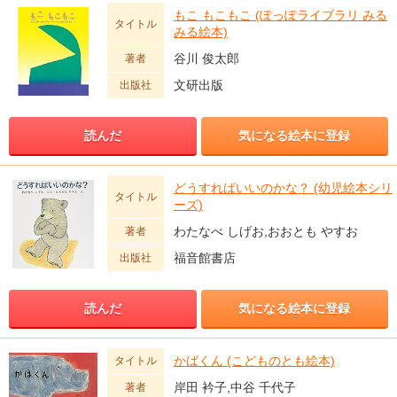
もこ もこもこ (ぽっぽライブラリ みる
タイトル
みる絵本)
谷川 俊太郎
著者
文研出版
出版社
読んだ
気になる絵本に登録
どうすればいいのかな？ (幼児絵本シリ
タイトル
ーズ)
わたなべ しげお,おおとも やすお
著者
福音館書店
出版社
読んだ
気になる絵本に登録
かばくん (こどものとも絵本)
タイトル
岸田 衿子,中谷 千代子
著者