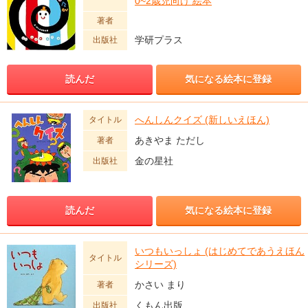
0~2歳児向け 絵本
著者
学研プラス
出版社
読んだ
気になる絵本に登録
へんしんクイズ (新しいえほん)
タイトル
あきやま ただし
著者
金の星社
出版社
読んだ
気になる絵本に登録
いつもいっしょ (はじめてであうえほん
タイトル
シリーズ)
かさい まり
著者
くもん出版
出版社