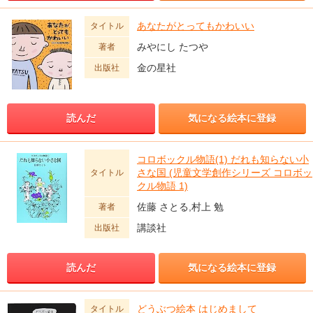
あなたがとってもかわいい
タイトル
みやにし たつや
著者
金の星社
出版社
読んだ
気になる絵本に登録
コロボックル物語(1) だれも知らない小
さな国 (児童文学創作シリーズ コロボッ
タイトル
クル物語 1)
佐藤 さとる,村上 勉
著者
講談社
出版社
読んだ
気になる絵本に登録
どうぶつ絵本 はじめまして
タイトル