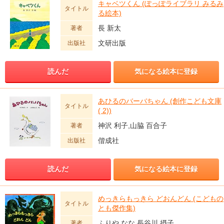
キャベツくん (ぽっぽライブラリ みるみ
タイトル
る絵本)
長 新太
著者
文研出版
出版社
読んだ
気になる絵本に登録
あひるのバーバちゃん (創作こども文庫
タイトル
( 2))
神沢 利子,山脇 百合子
著者
偕成社
出版社
読んだ
気になる絵本に登録
めっきらもっきら どおんどん (こどもの
タイトル
とも傑作集)
ふりや なな,長谷川 摂子
著者