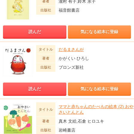
瀧村 有子,鈴木 永子
著者
福音館書店
出版社
読んだ
気になる絵本に登録
だるまさんが
タイトル
かがくい ひろし
著者
ブロンズ新社
出版社
読んだ
気になる絵本に登録
ママと赤ちゃんのたべもの絵本 (2) おや
タイトル
さいとんとん
真木 文絵,石倉 ヒロユキ
著者
岩崎書店
出版社