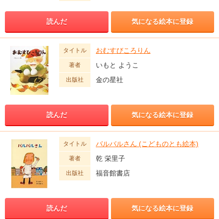
読んだ
気になる絵本に登録
おむすびころりん
タイトル
いもと ようこ
著者
金の星社
出版社
読んだ
気になる絵本に登録
バルバルさん (こどものとも絵本)
タイトル
乾 栄里子
著者
福音館書店
出版社
読んだ
気になる絵本に登録