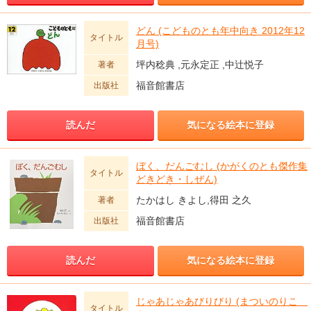
どん (こどものとも年中向き 2012年12
タイトル
月号)
坪内稔典 ,元永定正 ,中辻悦子
著者
福音館書店
出版社
読んだ
気になる絵本に登録
ぼく、だんごむし (かがくのとも傑作集
タイトル
どきどき・しぜん)
たかはし きよし,得田 之久
著者
福音館書店
出版社
読んだ
気になる絵本に登録
じゃあじゃあびりびり (まついのりこ
タイトル