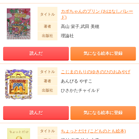
カボちゃんのプリン (おはなしパレー
タイトル
ド)
高山 栄子,武田 美穂
著者
理論社
出版社
読んだ
気になる絵本に登録
こじまのもりのゆきのひのおみやげ
タイトル
あんびる やすこ
著者
ひさかたチャイルド
出版社
読んだ
気になる絵本に登録
ちょっとだけ (こどものとも絵本)
タイトル