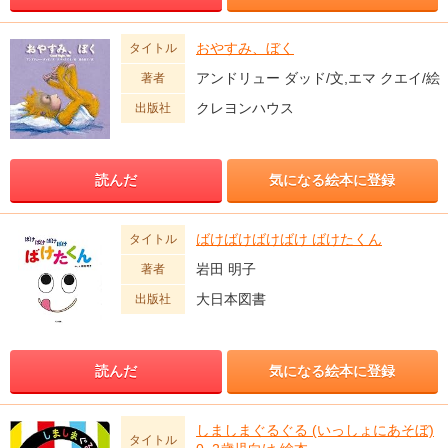
おやすみ、ぼく
タイトル
アンドリュー ダッド/文,エマ クエイ/絵
著者
クレヨンハウス
出版社
読んだ
気になる絵本に登録
ばけばけばけばけ ばけたくん
タイトル
岩田 明子
著者
大日本図書
出版社
読んだ
気になる絵本に登録
しましまぐるぐる (いっしょにあそぼ)
タイトル