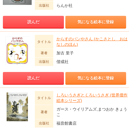
らんか社
出版社
読んだ
気になる絵本に登録
からすのパンやさん (かこさとし おは
タイトル
なしのほん)
加古 里子
著者
偕成社
出版社
読んだ
気になる絵本に登録
しろいうさぎとくろいうさぎ (世界傑作
タイトル
絵本シリーズ)
ガース・ウイリアムズ,まつおか きょう
著者
こ
福音館書店
出版社