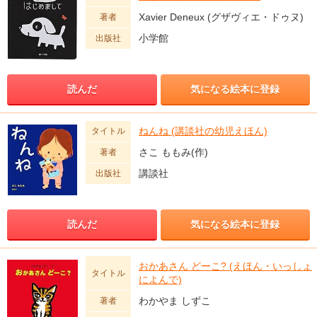
Xavier Deneux (グザヴィエ・ドゥヌ)
著者
小学館
出版社
読んだ
気になる絵本に登録
ねんね (講談社の幼児えほん)
タイトル
さこ ももみ(作)
著者
講談社
出版社
読んだ
気になる絵本に登録
おかあさん どーこ? (えほん・いっしょ
タイトル
によんで)
わかやま しずこ
著者