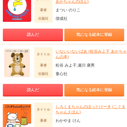
あかちゃんのほん)
まつい のりこ
著者
偕成社
出版社
読んだ
気になる絵本に登録
いないいないばあ (松谷みよ子 あかちゃ
タイトル
んの本)
松谷 みよ子,瀬川 康男
著者
童心社
出版社
読んだ
気になる絵本に登録
しろくまちゃんのほっとけーき (こぐま
タイトル
ちゃんえほん)
わかやま けん
著者