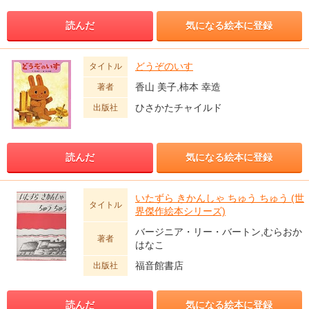
読んだ
気になる絵本に登録
どうぞのいす
タイトル
香山 美子,柿本 幸造
著者
ひさかたチャイルド
出版社
読んだ
気になる絵本に登録
いたずら きかんしゃ ちゅう ちゅう (世
タイトル
界傑作絵本シリーズ)
バージニア・リー・バートン,むらおか
著者
はなこ
福音館書店
出版社
読んだ
気になる絵本に登録