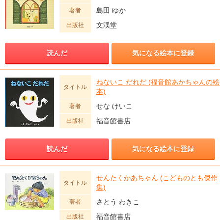
島田 ゆか
著者
文渓堂
出版社
読んだ
気になる絵本に登録
ねないこ だれだ (福音館あかちゃんの絵
タイトル
本)
せな けいこ
著者
福音館書店
出版社
読んだ
気になる絵本に登録
せんたくかあちゃん (こどものとも傑作
タイトル
集)
さとう わきこ
著者
福音館書店
出版社