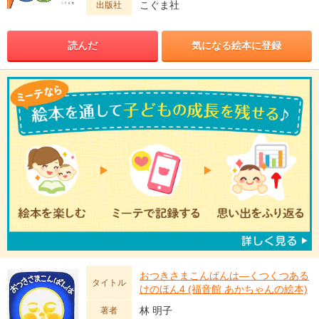
こぐま社
出版社
読んだ
気になる絵本に登録
おつきさまこんばんは―くつくつある
タイトル
けのほん4 (福音館 あかちゃんの絵本)
林 明子
著者