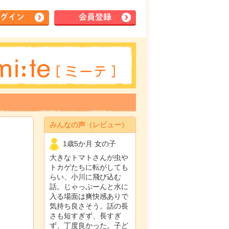
グイン
会員登録
みんなの声（レビュー）
1歳5か月 女の子
大きなトマトさんが虫や
トカゲたちに転がしても
らい、小川に飛び込む
話。じゃっぷーんと水に
入る場面は爽快感ありで
気持ち良さそう。話の長
さも短すぎず、長すぎ
ず、丁度良かった。子ど