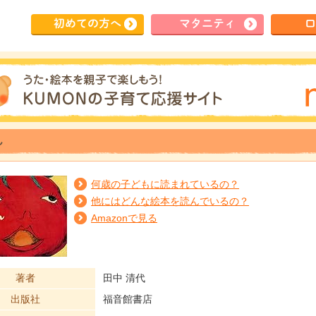
初めて
の方へ
マタ
ニティ
ロ
ん
何歳の子どもに読まれているの？
他にはどんな絵本を読んでいるの？
Amazonで見る
著者
田中 清代
出版社
福音館書店