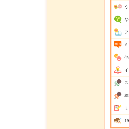
う
な
フ
ミ
他
イ
ス
絵
ミ
1