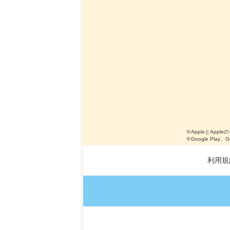
※AppleとApple
※Google Play、
利用規