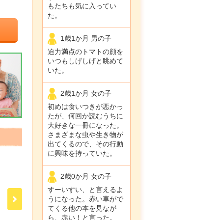
もたちも気に入ってい
た。
1歳1か月 男の子
迫力満点のトマトの顔を
いつもしげしげと眺めて
いた。
2歳1か月 女の子
初めは食いつきが悪かっ
たが、何回か読むうちに
大好きな一冊になった。
さまざまな虫や生き物が
出てくるので、その行動
に興味を持っていた。
2歳0か月 女の子
すーいすい、と言えるよ
うになった。赤い車がで
てくる他の本を見なが
ら、赤い！と言った。