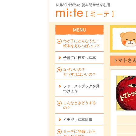
わが子にどんなうた・
絵本をえらべばいい？
子育てに役立つ絵本
トマトさ
なぜいいの？
どうすればいいの？
ファーストブックを
見
つけよう
こんなときどうする
の？
イチ押し絵本情報
ミーテに登録したら