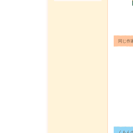
同じ作
くもん