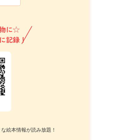
物に☆
に記録！
々な絵本情報が読み放題！