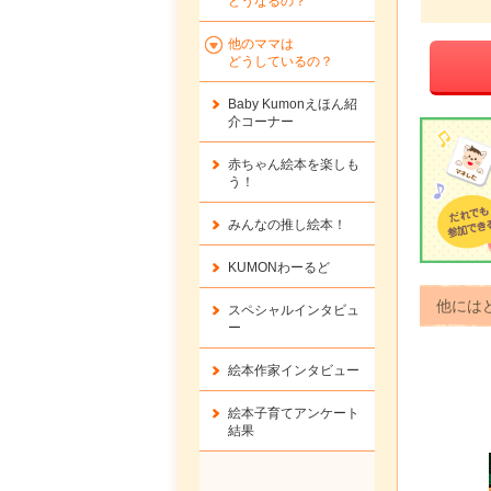
どうなるの？
他のママは
どうしているの？
Baby Kumonえほん紹
介コーナー
赤ちゃん絵本を楽しも
う！
みんなの推し絵本！
KUMONわーるど
他には
スペシャルインタビュ
ー
絵本作家インタビュー
絵本子育てアンケート
結果