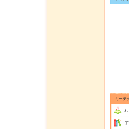
ミーテ
わ
子