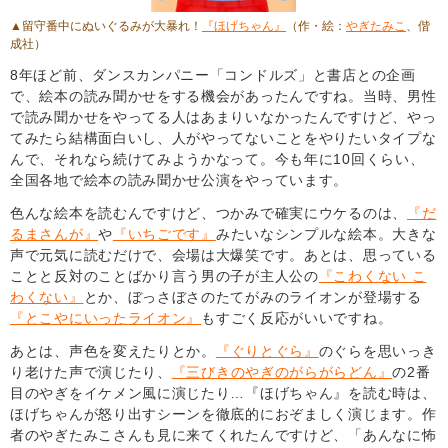
▲留守番中にぬいぐるみが大暴れ！
『ほげちゃん』
（作・絵：
やぎたみこ
、偕
成社）
8年ほど前、ダンスカンパニー「コンドルズ」と書店との企画
で、絵本の読み聞かせをする機会があったんですね。当時、男性
で読み聞かせをやってる人はあまりいなかったんですけど、やっ
てみたら結構面白いし、人がやってないことをやりたいタイプな
んで、それなら続けてみようかなって。今も年に10回くらい、
全国各地で絵本の読み聞かせ公演をやっています。
色んな絵本を読むんですけど、つかみで確実にウケるのは、
『だ
るまさんが』
や
『いちごです』
みたいなシンプルな絵本。大きな
声で元気に読むだけで、会場は大爆笑です。あとは、思っている
ことと反対のことばかり言う男の子が主人公の
『こわくない こ
わくない』
とか、ぼっさぼさのたてがみのライオンが登場する
『とこやにいったライオン』
もすごく反応がいいですね。
あとは、声色を変えたりとか。
『ぐりとぐら』
のぐらを思いっき
り老けた声で演じたり、
『三びきのやぎのがらがらどん』
の2番
目のやぎをイケメン風に演じたり…『ほげちゃん』を読む時は、
ほげちゃんが怒り出すシーンを徹底的におぞましく演じます。作
者のやぎたみこさんも見に来てくれたんですけど、「あんなに怖