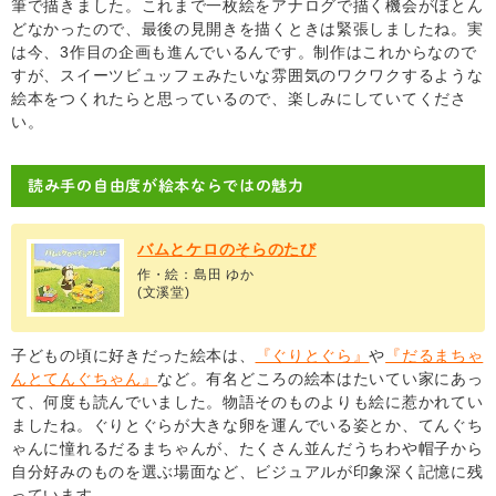
筆で描きました。これまで一枚絵をアナログで描く機会がほとん
どなかったので、最後の見開きを描くときは緊張しましたね。実
は今、3作目の企画も進んでいるんです。制作はこれからなので
すが、スイーツビュッフェみたいな雰囲気のワクワクするような
絵本をつくれたらと思っているので、楽しみにしていてくださ
い。
読み手の自由度が絵本ならではの魅力
バムとケロのそらのたび
作・絵：島田 ゆか
(文溪堂)
子どもの頃に好きだった絵本は、
『ぐりとぐら』
や
『だるまちゃ
んとてんぐちゃん』
など。有名どころの絵本はたいてい家にあっ
て、何度も読んでいました。物語そのものよりも絵に惹かれてい
ましたね。ぐりとぐらが大きな卵を運んでいる姿とか、てんぐち
ゃんに憧れるだるまちゃんが、たくさん並んだうちわや帽子から
自分好みのものを選ぶ場面など、ビジュアルが印象深く記憶に残
っています。