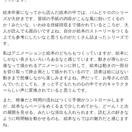
絵本作家になってから読んだ絵本の中では、バムとケロのシリー
ズが大好きです。冒頭の手紙の内容がこんな風に効いてくるの
か！みたいな、いわゆる伏線回収まで描かれているところが、大
人が読んでも面白いですよね。自分が絵本のストーリーをつくる
上でも参考にしたいなと思うものがたくさん詰まったシリーズで
す。
私はアニメーションと絵本のどちらもつくっていますが、絵本に
しかない良さもいろいろあるなと感じています。動きが滑らかに
連なって描かれるアニメーションに対して、絵本は動きの一部分
を切り取って静止画として描かれているので、読者は絵にはない
動きまで想像しながら楽しみますよね。声だって、お母さんが読
んでいたとしても、きっと子どもたちの心の中でそのキャラクタ
ーらしい声に変換されていると思うんです。
また、映像だと時間の流れはつくり手側がコントロールします
が、絵本ならページをめくるまで少しためてから、どーん！と次
の展開を見せる、みたいな演出も入れられます。読む人の好きな
ように時間軸を動かせるのも、絵本ならではの魅力だと感じます
ね。