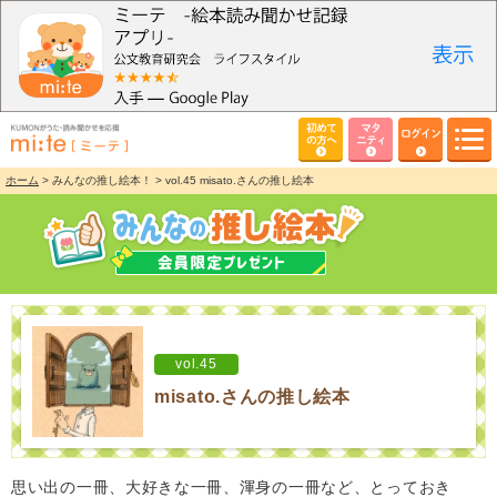
初めて
マタ
ログイン
の方へ
ニティ
ホーム
> みんなの推し絵本！ > vol.45 misato.さんの推し絵本
vol.45
misato.さんの推し絵本
思い出の一冊、大好きな一冊、渾身の一冊など、とっておき