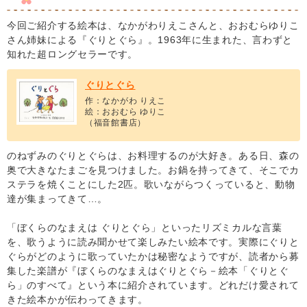
今回ご紹介する絵本は、なかがわりえこさんと、おおむらゆりこ
さん姉妹による『ぐりとぐら』。1963年に生まれた、言わずと
知れた超ロングセラーです。
ぐりとぐら
作：なかがわ りえこ
絵：おおむら ゆりこ
（福音館書店）
のねずみのぐりとぐらは、お料理するのが大好き。ある日、森の
奥で大きなたまごを見つけました。お鍋を持ってきて、そこでカ
ステラを焼くことにした2匹。歌いながらつくっていると、動物
達が集まってきて…。
「ぼくらのなまえは ぐりとぐら」といったリズミカルな言葉
を、歌うように読み聞かせて楽しみたい絵本です。実際にぐりと
ぐらがどのように歌っていたかは秘密なようですが、読者から募
集した楽譜が『ぼくらのなまえはぐりとぐら－絵本「ぐりとぐ
ら」のすべて』という本に紹介されています。どれだけ愛されて
きた絵本かが伝わってきます。