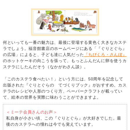
何といっても一番の魅力は、最後に登場する黄色く大きなカステ
ラでしょう。福音館書店のホームページにある「『ぐりとぐら』
の広場」によると、子ども達に人気だった
『ちびくろ・さんぼ』
のホットケーキの向こうを張って、もっとふんだんに卵を使うカ
ステラにしたんだそう（なかがわさん談）。
「このカステラ食べたい！」という方には、50周年を記念して
出版された『ぐりとぐらの てづくりブック』がおすすめ。カス
テラのレシピや人形のつくり方、ペーパークラフトが載ってい
て、絵本の世界を実際に味わうことができますよ。
＜ミーテ会員さんのお声＞
私自身が小さい頃、この『ぐりとぐら』が大好きでした。最
後のカステラへの憧れは今でも覚えています。