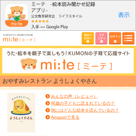
初めて
マタ
ログイン
の方へ
ニティ
おやすみレストラン ようしょくやさん
みんなの声（レビュー）
何歳の子どもに読まれているの？
他にはどんな絵本を読んでいるの？
Amazonで見る