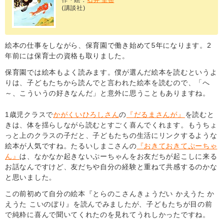
作・絵：
石井 聖岳
(講談社)
絵本の仕事をしながら、保育園で働き始めて5年になります。2
年前には保育士の資格も取りました。
保育園では絵本もよく読みます。僕が選んだ絵本を読むというよ
りは、子どもたちから読んでと言われた絵本を読むので、「へ
～、こういうの好きなんだ」と意外に思うこともありますね。
1歳児クラスで
かがくいひろしさん
の
『だるまさんが』
を読むと
きは、体を揺らしながら読むとすごく喜んでくれます。もうちょ
っと上のクラスの子だと、子どもたちの生活にリンクするような
絵本が人気ですね。たるいしまこさんの
『おきておきてぷーちゃ
ん』
は、なかなか起きないぷーちゃんをお友だちが起こしに来る
お話なんですけど、友だちや自分の経験と重ねて共感するのかな
と思いました。
この前初めて自分の絵本『とらのこさんきょうだい かえうた か
えうた こいのぼり』を読んでみましたが、子どもたちが目の前
で純粋に喜んで聞いてくれたのを見れてうれしかったですね。