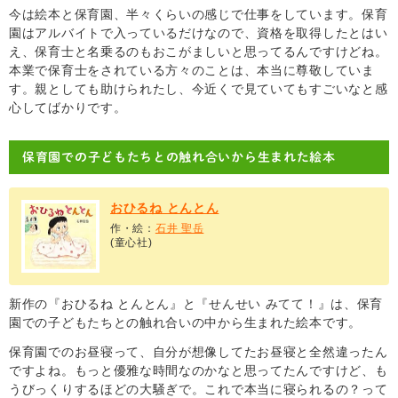
今は絵本と保育園、半々くらいの感じで仕事をしています。保育
園はアルバイトで入っているだけなので、資格を取得したとはい
え、保育士と名乗るのもおこがましいと思ってるんですけどね。
本業で保育士をされている方々のことは、本当に尊敬していま
す。親としても助けられたし、今近くで見ていてもすごいなと感
心してばかりです。
保育園での子どもたちとの触れ合いから生まれた絵本
おひるね とんとん
作・絵：
石井 聖岳
(童心社)
新作の『おひるね とんとん』と『せんせい みてて！』は、保育
園での子どもたちとの触れ合いの中から生まれた絵本です。
保育園でのお昼寝って、自分が想像してたお昼寝と全然違ったん
ですよね。もっと優雅な時間なのかなと思ってたんですけど、も
うびっくりするほどの大騒ぎで。これで本当に寝られるの？って