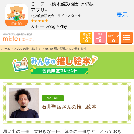
初めて
マタ
ログイン
の方へ
ニティ
ホーム
> みんなの推し絵本！ > vol.40 石井聖岳さんの推し絵本
vol.40
石井聖岳さんの推し絵本
思い出の一冊、大好きな一冊、渾身の一冊など、とっておき