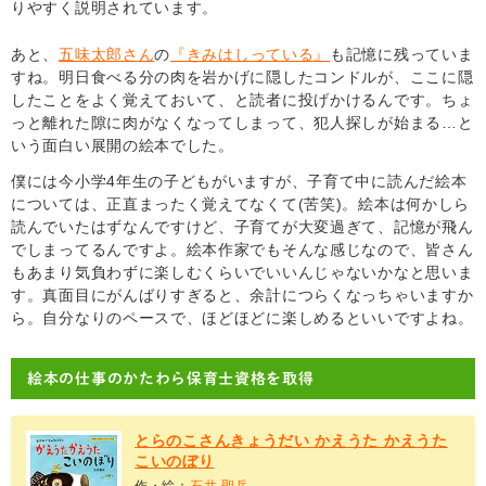
りやすく説明されています。
あと、
五味太郎さん
の
『きみはしっている』
も記憶に残っていま
すね。明日食べる分の肉を岩かげに隠したコンドルが、ここに隠
したことをよく覚えておいて、と読者に投げかけるんです。ちょ
っと離れた隙に肉がなくなってしまって、犯人探しが始まる…と
いう面白い展開の絵本でした。
僕には今小学4年生の子どもがいますが、子育て中に読んだ絵本
については、正直まったく覚えてなくて(苦笑)。絵本は何かしら
読んでいたはずなんですけど、子育てが大変過ぎて、記憶が飛ん
でしまってるんですよ。絵本作家でもそんな感じなので、皆さん
もあまり気負わずに楽しむくらいでいいんじゃないかなと思いま
す。真面目にがんばりすぎると、余計につらくなっちゃいますか
ら。自分なりのペースで、ほどほどに楽しめるといいですよね。
絵本の仕事のかたわら保育士資格を取得
とらのこさんきょうだい かえうた かえうた
こいのぼり