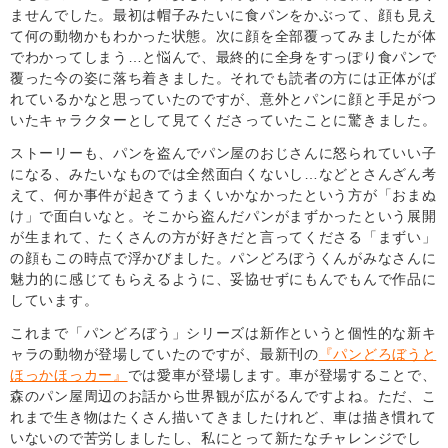
ませんでした。最初は帽子みたいに食パンをかぶって、顔も見え
て何の動物かもわかった状態。次に顔を全部覆ってみましたが体
でわかってしまう…と悩んで、最終的に全身をすっぽり食パンで
覆った今の姿に落ち着きました。それでも読者の方には正体がば
れているかなと思っていたのですが、意外とパンに顔と手足がつ
いたキャラクターとして見てくださっていたことに驚きました。
ストーリーも、パンを盗んでパン屋のおじさんに怒られていい子
になる、みたいなものでは全然面白くないし…などとさんざん考
えて、何か事件が起きてうまくいかなかったという方が「おまぬ
け」で面白いなと。そこから盗んだパンがまずかったという展開
が生まれて、たくさんの方が好きだと言ってくださる「まずい」
の顔もこの時点で浮かびました。パンどろぼうくんがみなさんに
魅力的に感じてもらえるように、妥協せずにもんでもんで作品に
しています。
これまで「パンどろぼう」シリーズは新作というと個性的な新キ
ャラの動物が登場していたのですが、最新刊の
『パンどろぼうと
ほっかほっカー』
では愛車が登場します。車が登場することで、
森のパン屋周辺のお話から世界観が広がるんですよね。ただ、こ
れまで生き物はたくさん描いてきましたけれど、車は描き慣れて
いないので苦労しましたし、私にとって新たなチャレンジでし