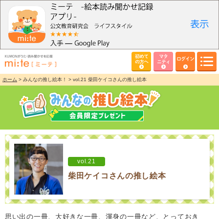
初めて
マタ
ログイン
の方へ
ニティ
ホーム
> みんなの推し絵本！ > vol.21 柴田ケイコさんの推し絵本
vol.21
柴田ケイコさんの推し絵本
思い出の一冊、大好きな一冊、渾身の一冊など、とっておき