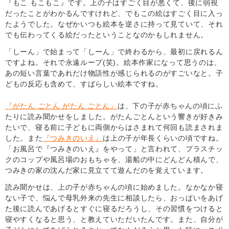
『もこ もこもこ』です。上の子はすごく目が悪くて、後に弱視
だったことがわかるんですけれど、でもこの絵はすごく目に入っ
たようでした。なぜかいつも絵本を逆さに持って見ていて、それ
でも伝わってくる絵だったということなのかもしれません。
「しーん」で始まって「しーん」で終わるから、最初に戻れるん
ですよね。それで永遠ループ(笑)。絵本作家になって思うのは、
あの短い言葉であれだけ物語性が感じられるのがすごいなと。子
どもの反応も含めて、すばらしい絵本ですね。
『がたん ごとん がたん ごとん』
は、下の子が赤ちゃんの頃にふ
たりに読み聞かせをしました。がたんごとんという響きが好きみ
たいで、寝る前に子どもに両側からはさまれて何回も読まされま
した。また
『つみきのいえ』
は上の子が年長くらいの頃ですね。
「お風呂で『つみきのいえ』をやって」と言われて、プラスチッ
クのコップや風呂場のおもちゃを、湯船の中にどんどん積んで、
つみきの家の沈んだ家に見立てて遊んだのを覚えています。
読み聞かせは、上の子が赤ちゃんの頃に始めました。なかなか寝
ない子で、悩んで母乳外来の先生に相談したら、おっぱいをあげ
た後に読んであげるとすぐに寝るだろうし、その習慣をつけると
寝やすくなると思う、と教えていただいたんです。また、自分が