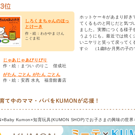
ホットケーキがあまり好き
しろくまちゃんのほっ
てくるものと同じだと気づ
とけーき
ました。実際につくる様子
作・絵：わかやま けん
うようにも。最近では焼く
こぐま社
いニヤリと笑って戻ってくる
す☆ （1歳8か月男の子の
じゃあじゃあびりびり
作・絵：まつい のりこ 偕成社
がたん ごとん がたん ごとん
作・絵：安西 水丸 福音館書店
育て中のママ・パパをKUMONが応援！
N×Baby Kumon×知育玩具(KUMON SHOP)でお子さまの興味の