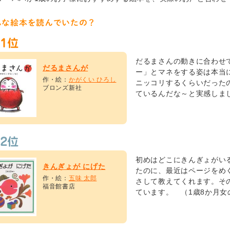
んな絵本を読んでいたの？
だるまさんの動きに合わせ
だるまさんが
ー」とマネをする姿は本当
作・絵：
かがくい ひろし
ニッコリするくらいだった
ブロンズ新社
ているんだな～と実感しま
初めはどこにきんぎょがい
きんぎょが にげた
たのに、最近はページをめ
作・絵：
五味 太郎
さして教えてくれます。そ
福音館書店
ています。 （1歳8か月女