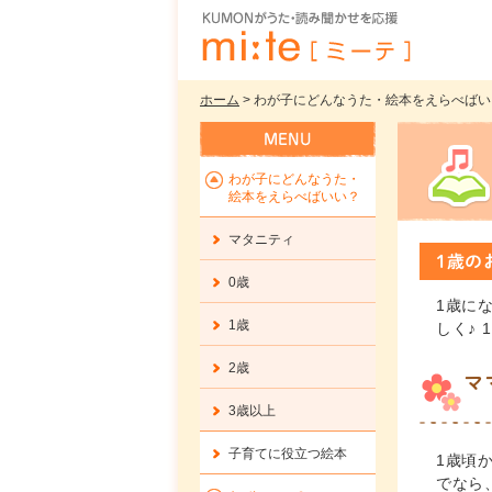
ホーム
> わが子にどんなうた・絵本をえらべばい
わが子にどんなうた・
絵本をえらべばいい？
マタニティ
1歳の
0歳
1歳に
1歳
しく♪
2歳
マ
3歳以上
子育てに役立つ絵本
1歳頃
でなら