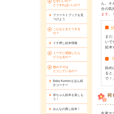
なぜいいの？
ん。そ
どうすればいいの？
分の気
ます。
ファーストブックを
見
つけよう
こんなときどうする
の？
まだ
いで
イチ押し絵本情報
絵本
ミーテに登録したら
どうなるの？
他のママは
始め
どうしているの？
ると
で！
Baby Kumonえほん紹
介コーナー
何
赤ちゃん絵本を楽しも
う！
みんなの推し絵本！
先輩マ