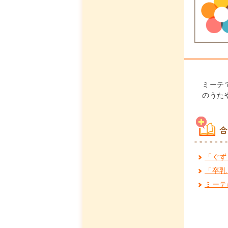
ミーテ
のうた
合
「ぐず
「卒乳
ミーテ