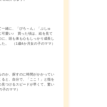
て一緒に、「びろ～ん」「ぷしゅ
に可愛い♪ 買った頃は、絵を見て
のに、頭も体も心もしっかり成長し
した。 （1歳4か月女の子のママ）
るのか、探すのに時間がかかってい
くると、自分で、「ここ！」と指を
の見つけるスピードが早くて、驚い
の子のママ）