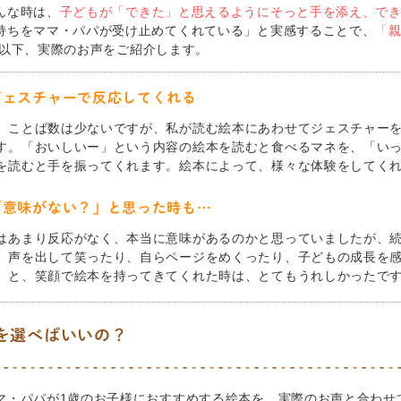
んな時は、
子どもが「できた」と思えるようにそっと手を添え、で
持ちをママ・パパが受け止めてくれている」と実感することで、
「
以下、実際のお声をご紹介します。
ジェスチャーで反応してくれる
、ことば数は少ないですが、私が読む絵本にあわせてジェスチャー
す。「おいしいー」という内容の絵本を読むと食べるマネを、「い
を読むと手を振ってくれます。絵本によって、様々な体験をしてく
「意味がない？」と思った時も…
はあまり反応がなく、本当に意味があるのかと思っていましたが、
、声を出して笑ったり、自らページをめくったり、子どもの成長を
」と、笑顔で絵本を持ってきてくれた時は、とてもうれしかったで
を選べばいいの？
マ・パパが1歳のお子様におすすめする絵本を、実際のお声と合わせ