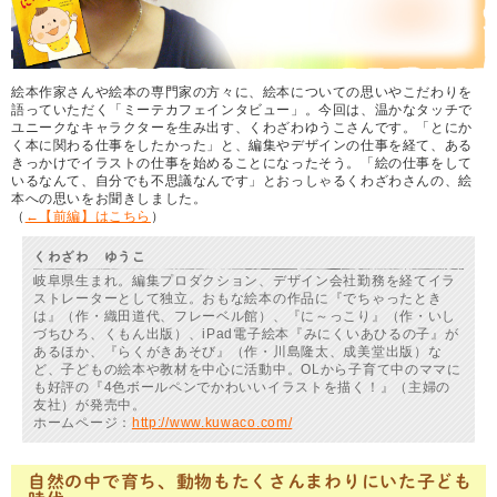
絵本作家さんや絵本の専門家の方々に、絵本についての思いやこだわりを
語っていただく「ミーテカフェインタビュー」。今回は、温かなタッチで
ユニークなキャラクターを生み出す、くわざわゆうこさんです。「とにか
く本に関わる仕事をしたかった」と、編集やデザインの仕事を経て、ある
きっかけでイラストの仕事を始めることになったそう。「絵の仕事をして
いるなんて、自分でも不思議なんです」とおっしゃるくわざわさんの、絵
本への思いをお聞きしました。
（
←【前編】はこちら
）
くわざわ ゆうこ
岐阜県生まれ。編集プロダクション、デザイン会社勤務を経てイラ
ストレーターとして独立。おもな絵本の作品に『でちゃったとき
は』（作・織田道代、フレーベル館）、『に～っこり』（作・いし
づちひろ、くもん出版）、iPad電子絵本『みにくいあひるの子』が
あるほか、『らくがきあそび』（作・川島隆太、成美堂出版）な
ど、子どもの絵本や教材を中心に活動中。OLから子育て中のママに
も好評の『4色ボールペンでかわいいイラストを描く！』（主婦の
友社）が発売中。
ホームページ：
http://www.kuwaco.com/
自然の中で育ち、動物もたくさんまわりにいた子ども