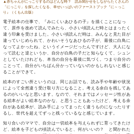
▲赤ちゃんがにっこりするのはどんな時？ 読み聞かせをしながらたくさんの
「にっこり」を探したくなる、幸せいっぱいのファーストブック
『に～っこ
り』
（くもん出版）
電子絵本の仕事で、『みにくいあひるの子』を描くことになっ
て、原作を改めて読んでみたら、小さい頃読んだ時とはまったく
違う印象を受けました。小さい頃読んだ時は、みんなと見た目が
違っていじめられて、かわいそうなあひるの子が、最後に白鳥に
なってよかったね、というイメージだったんですけど、大人にな
って読むと逆というか、自分が白鳥の子だと知らなくて、シュン
としていたけれども、本当の自分を最後に気づく。つまり自分の
ことって、自分がいちばん分かっていないのかもしれないと感じ
ることができて。
絵本のすごい所というのは、同じお話でも、読み手や年齢や状況
によって全然違う受け取り方になること。考える余白を残してあ
るのがいいなと思います。なので、それまではメッセージ性があ
る絵本がよい絵本なのかな、と思うこともあったけど、考える余
白がある絵本が、読み手によってまったく違うものになったりす
るし、世代を超えてずっと残っているなと感じています。
知り合いのママで、自分は一切絵本を与えられずに育ってきたけ
ど、絵本を子どもの頃読んでいると、何がいいの？ と聞かれた