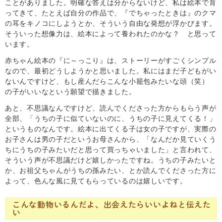
ことがありました。明確な答えは分からないけど、私は絵本で育
ってきて、たとえば自分の作品で、『でちゃったときは』のクマ
の耳をキノコにしようとか、そういう自由な発想が浮かびます。
そういった想像力は、絵本によって養われたのかな？ と思って
います。
赤ちゃん絵本の『に～っこり』は、ストーリーがすごくシンプル
なので、最初どうしようかと思いました。私にはまだ子どもがい
ないんですけど、もし産んだらこんな小籠包みたいな頭（笑）
の子がいいなという願望で描きました。
あと、不思議なんですけど、読んでくださった方からもらう声が
全部、「うちの子に似ていないのに、うちの子に見えてくる！」
というものなんです。絵本に出てくる子は女の子ですが、実際の
お子さんは男の子だというお母さんから、「なんだか見ていくう
ちにうちの子みたいだと思って買っちゃいました」と言われて、
そういう声が不思議だけど嬉しかったですね。うちの子みたいと
か、お祖父ちゃんがうちの孫みたい、とか読んでくださった方に
よって、色んな風に見てもらっているのは嬉しいです。
こんな動物いるんだよ、出会えたらいいよねと伝えた
い