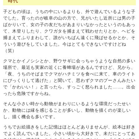
時代
子どもの頃は、うちの中にいるよりも、外で遊んでいるような子
でした。育ったのが岐阜の山の方で、兄がいたし近所には男の子
ばかりいて、女の子の友だちがあまりいなかったというのもあっ
て、木登りしたり、クワガタを捕まえて戦わせたりとか、ヘビを
捕まえてふりまわして、誰がいちばん遠くに飛ばせるかとか、そ
ういう遊びをしていました。今はとてもできないですけどね
（笑）
クマとかイノシシとか、野ウサギに会っちゃうような自然の多い
場所で、最近も実家の近くに養蜂場があるんですけど、兄から、
「夜、うちのそばまでクマがハチミツを食べに来て、車のライト
にびっくりして逃げた」と聞いて、思わずクマのプーさんみたい
で「かわいい！」と言ったら、すっごく怒られました……。出会
ったら危険ですからね。
そんな小さい時から動物がまわりにいるような環境だったせい
か、動物には縁を感じることが多いし、動物を描くのが楽しい
し、描く機会も多いです。
うちでお絵描きをした記憶はほとんどありませんが、絵本は好き
でよく読んでいました。小さい頃から大好きで、未だにとってあ