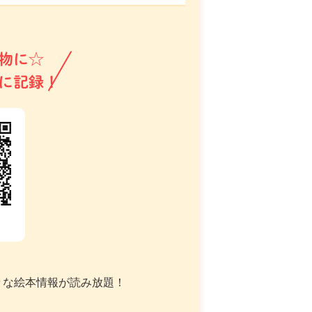
物に☆
に記録！
々な絵本情報が読み放題！