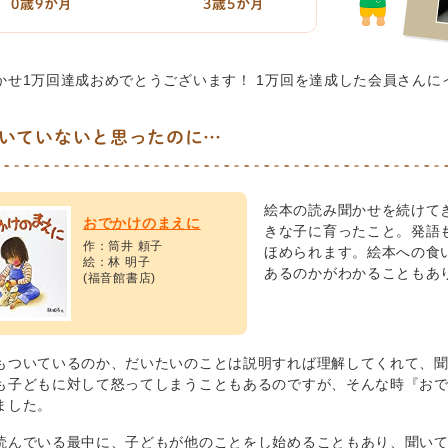
0歳9か月
3歳5か月
かせ1万回達成おめでとうございます！ 1万回を達成した会員さんに
いていないと思ったのに…
絵本の読み聞かせを続けて
おでかけのまえに
きな子に育ったこと。発語
作：筒井 頼子
ほめられます。絵本への食
絵：林 明子
あるのかがわかることもあ
(福音館書店)
もついているのか、だいたいのことは説明すれば理解してくれて、
も子どもに対して怒ってしまうこともあるのですが、そんな時『お
ました。
読んでいる最中に、子どもが他のことをし始めることもあり、聞い