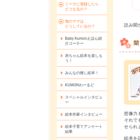
ミーテに登録したら
どうなるの？
他のママは
読み聞
どうしているの？
Baby Kumonえほん紹
聞
介コーナー
赤ちゃん絵本を楽しも
う！
みんなの推し絵本！
KUMONわーるど
スペシャルインタビュ
ー
想像力
絵本作家インタビュー
それで
せられ
絵本子育てアンケート
結果
絵本を