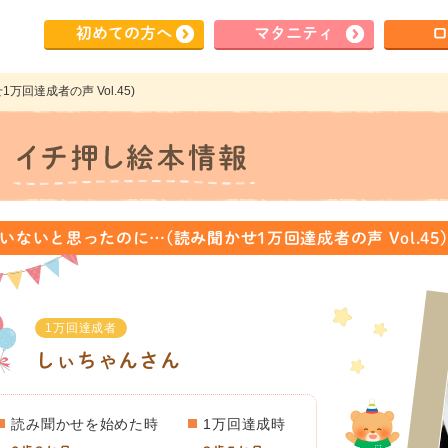
初めて
の方へ
マタ
ニティ
ロ
回達成者の声 Vol.45)
いないと思ったのに…(読み聞かせ1万回達成者の声 Vol.45)
1万回達成者
しぃちゃんさん
読み聞かせを始めた時
1万回達成時