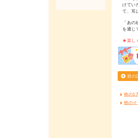
けてい
て、耳
「あの
を通じ
★楽し
前の
他の1
他のイ