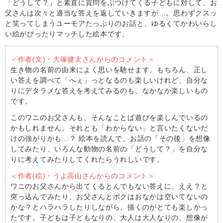
「どうして？」と素直に質問をぶつけてくる子どもに対して、お
父さんは次々と適当な答えを返していきますが…。思わずクスッ
と笑ってしまうユーモアたっぷりのお話と、ゆるくてかわいらし
い絵がぴったりマッチした絵本です。
＜作者(文)・大塚健太さんからのコメント＞
生き物の名前の由来によく思いを馳せます。もちろん、正し
い答えを調べて「へぇ」っとなるのも楽しいけれど、自分な
りにデタラメな答えを考えてみるのも、なかなか楽しいもの
です。
このワニのお父さんも、そんなことば遊びを楽しんでいるの
かもしれません。それとも「わからない」と言いたくないだ
けの強がりかも…？ 絵本を読んで、お話の「その後」を想像
してみたり、いろんな動物の名前の「どうして？」を自分な
りに考えてみたりしてくれたらうれしいです。
＜作者(絵)・うよ高山さんからのコメント＞
ワニのお父さんから出てくるとんでもない答えに、ええ？と
突っ込んでみたり、お父さんとボクはおなかは空いてないの
かな？とハラハラしたりしながら、描くのがとても楽しかっ
たです。子どもは子どもなりの、大人は大人なりの、想像が