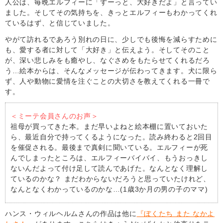
人公は、毎晩エルフィーに「ずーっと、大好きだよ」と言ってい
ました。そしてその気持ちを、きっとエルフィーもわかってくれ
ているはず、と信じていました。
やがて訪れるであろう別れの日に、少しでも後悔を減らすために
も、愛する者に対して「大好き」と伝えよう。そしてそのこと
が、深い悲しみをも癒やし、なぐさめをもたらせてくれるだろ
う…絵本からは、そんなメッセージが伝わってきます。犬に限ら
ず、人や動物に愛情を注ぐことの大切さを教えてくれる一冊で
す。
＜ミーテ会員さんのお声＞
祖母が買ってきた本。まだ早いよねと絵本棚に置いておいた
ら、最近自分で持ってくるようになった。読み終わると2回目
を催促される。最後まで真剣に聞いている。エルフィーが死
んでしまったところは、エルフィーバイバイ、もうおっきし
ないんだよって付け足して読んであげた。なんとなく理解し
ているのかな？ まだわからないだろうと思っていたけれど、
なんとなくわかっているのかな…(1歳3か月の男の子のママ)
ハンス・ウィルヘルムさんの作品は他に
『ぼくたち また なかよ