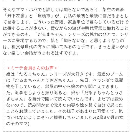
そんなママ・パパでも詳しくは知らないであろう、架空の剣豪
「丹下左膳」と「座頭市」が、お話の最初と最後に雪だるまとし
て登場します。こういった普段、家族単位で暮らしているだけで
は接することが少ない、昔ながらの遊びや時代背景に触れること
ができるのも、「だるまちゃん」シリーズの魅力のひとつ。シリ
ーズに登場するもので、親も「知らないな」と思うようなもの
は、祖父母世代の方々に聞いてみるのも手です。きっと思いがけ
ない楽しい会話がうまれるはずですよ。
＜ミーテ会員さんのお声＞
娘は「だるまちゃん」シリーズが大好きです。最近のブーム
は『だるまちゃんとうさぎちゃん』。先日、ベランダで洗濯
物を干していると、部屋の中から娘の声が聞こえてきまし
た。返事をしようと振り返ると、娘が『だるまちゃんとうさ
ぎちゃん』を自分で開いて読んでいたんです。まだ字は読め
ないので、読み聞かせで覚えた内容や絵を見て自分で思った
ことをお話していました。その様子があまりに可愛くて、気
づかれないようにそっと観察しちゃいました♪(2歳8か月の女
の子のママ)