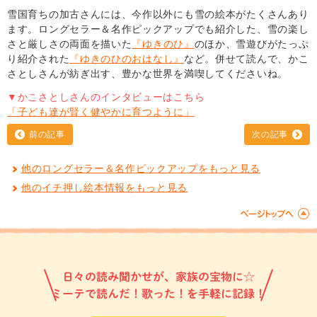
雪国育ちの加古さんには、今作以外にも雪の絵本がたくさんあり
ます。ロングセラー＆名作ピックアップでも紹介した、雪の楽し
さと厳しさの両面を描いた
『ゆきのひ』
のほか、雪遊びがたっぷ
り紹介された
『ゆきのひのおはなし』
など。併せて読んで、かこ
さとしさんが紡ぎ出す、豊かな世界を満喫してくださいね。
▼かこさとしさんのインタビューはこちら
「子ども達が賢く健やかに育つように」
前の記事
次の記事
他のロングセラー＆名作ピックアップをもっと見る
他のイチ押し絵本情報をもっと見る
日々の読み聞かせが、家族の宝物に☆
ミーテで読んだ！歌った！を手軽に記録！