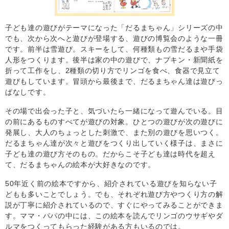
子ども達の遊びがテーマになった「だるまちゃん」シリーズの中
でも、次から次へと遊びが登場する、遊びの博覧会のような一冊
です。前半は雪遊び。スキーをして、何種類もの雪だるまや手袋
人形をつくります。後半は家の中の遊びで、ナプキン・新聞紙を
折って工作をし、2種類の切り方でリンゴを食べ、食器で見立て
遊びもしています。冒頭から最後まで、だるまちゃん達は遊びっ
ぱなしです。
その場で出会った子と、気づいたら一緒になって遊んでいる。目
の前にあるものすべてが遊びの対象。ひとつの遊びが次の遊びに
発展し、大人のちょっとした刺激で、また別の遊びを思いつく。
だるまちゃん達が次々と遊びをつくり出していく様子は、まさに
子ども達の遊び方そのもの。だからこそ子ども達は時代を超え
て、だるまちゃんの絵本が大好きなのです。
50年近く前の絵本ですから、紹介されている遊びを知らない子
どもも多いことでしょう。でも、それぞれ遊び方やつくり方の解
説が丁寧に紹介されているので、すぐにやってみることができま
す。ママ・パパの中には、この絵本を読んでリンゴのウサギやダ
ルマをつくってもらった経験がある方もいるのでは。