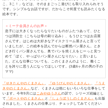
こ、3こ！」などは、そのままごっこ遊びにも取り入れられそう
です。シンプルなお話ですが、だからこそ何度でも読みたくなる
絵本です。
＜ミーテ会員さんのお声＞
息子には大きくなったらなりたいものがふたつあって、ひと
つは消防士（こちらは母の刷り込み）、もうひとつはお店屋
さんです。はじめは大好きなアイスクリーム屋さんと言って
いましたが、この絵本を読んでからは断然パン屋さん。とき
どき行くパン屋さんでも、奥でパンを焼く人をじーっと見つ
めて「ぼく、やっぱりパン屋さんになりたい」と言いまし
た。どんな仕事についても、このくまさんのように、働くこ
とを誇りに思う人になってほしいです。(3歳6ヶ月の男の子の
ママ)
『せきたんやのくまさん』
、
『ゆうびんやのくまさん』
、
『うえ
きやのくまさん』
など、くまさんは他にもいろいろな仕事をして
います。今年9月には
こみやゆうさん
の訳で、シリーズ続編とし
て
『ボートやのくまさん』
と
『しょうぼうしのくまさん』
も出版
されました。くまさんの仕事ぶり、チェックしてみてください