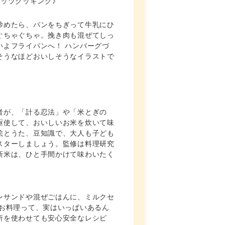
ッツクッキング♪
炒めたら、パンをちぎって牛乳にひ
ぐちゃぐちゃ。挽き肉も混ぜてしっ
いよフライパンへ！ ハンバーグづ
そうなほどおいしそうなイラストで
者が、「計る忍法」や「米とぎの
駆使して、おいしいお米を炊いて味
絵とうた、豆知識で、大人も子ども
スターしましょう。監修は料理研究
新米は、ひと手間かけて味わいたく
ンサンドや混ぜごはんに、ミルクセ
いお料理って、実はいっぱいあるん
所を使わせても安心安全なレシピ