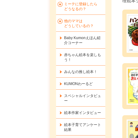
理絵本
ミーテに登録したら
どうなるの？
他のママは
どうしているの？
Baby Kumonえほん紹
介コーナー
赤ちゃん絵本を楽しも
う！
みんなの推し絵本！
KUMONわーるど
スペシャルインタビュ
ー
絵本作家インタビュー
絵本子育てアンケート
結果