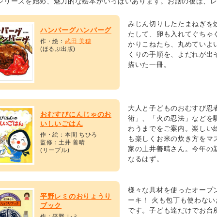
シリーズを始め、魅力的な絵本がいっぱいあります。お話の後は、レ
みじん切りしたたまねぎを
ハンバーグハンバーグ
たして、卵も入れてぐちゃ
作・絵：
武田 美穂
かりこねたら、丸めていよ
(ほるぷ出版)
くりの手順を、よだれが出
描いた一冊。
大人と子どものおむすび忍
おむすびにんじゃのお
術」、「火の忍法」などを
いしいごはん
わうまでをご案内。楽しい
作・絵：本間 ちひろ
も楽しくお米の炊き方をマ
監修：土井 善晴
家の土井善晴さん。今年の
(リーブル)
なるはず。
様々な具材を使ったオープ
平野レミのおりょうり
ーキ！ 火も包丁も使わな
ブック
です。子ども達だけでお台
作：平野 レミ