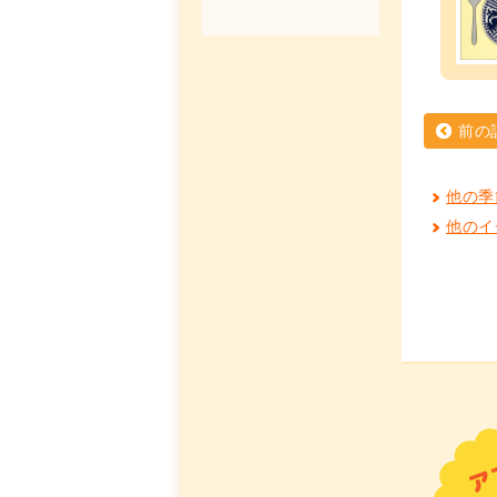
前の
他の季
他のイ