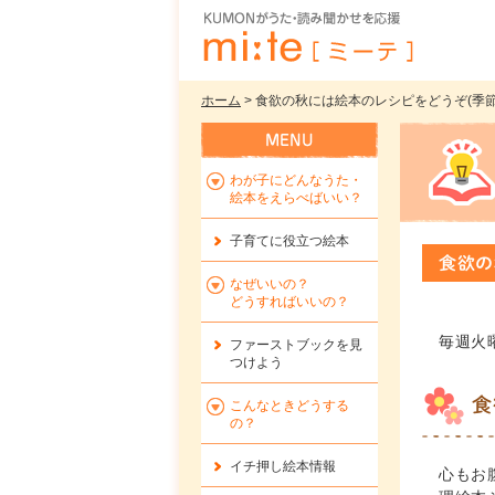
ホーム
> 食欲の秋には絵本のレシピをどうぞ(季節の
わが子にどんなうた・
絵本をえらべばいい？
子育てに役立つ絵本
食欲の
なぜいいの？
どうすればいいの？
毎週火
ファーストブックを
見
つけよう
食
こんなときどうする
の？
イチ押し絵本情報
心もお