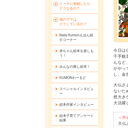
ミーテに登録したら
どうなるの？
他のママは
どうしているの？
Baby Kumonえほん紹
介コーナー
今日は
赤ちゃん絵本を楽しも
う！
千手観
んなど
みんなの推し絵本！
がやっ
し、金
KUMONわーるど
大仏さ
スペシャルインタビュ
ないた
ー
然大き
大活躍
絵本作家インタビュー
絵本子育てアンケート
＜作
結果
大仏