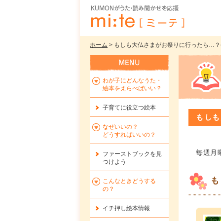
ホーム
> もしも大仏さまがお祭りに行ったら…？(新
わが子にどんなうた・
絵本をえらべばいい？
子育てに役立つ絵本
もしも
なぜいいの？
どうすればいいの？
毎週月
ファーストブックを
見
つけよう
も
こんなときどうする
の？
イチ押し絵本情報