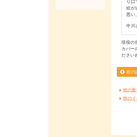
り口
絵が
思い
中川
現役の
カバー
ださい
前の
他の新
他のイ