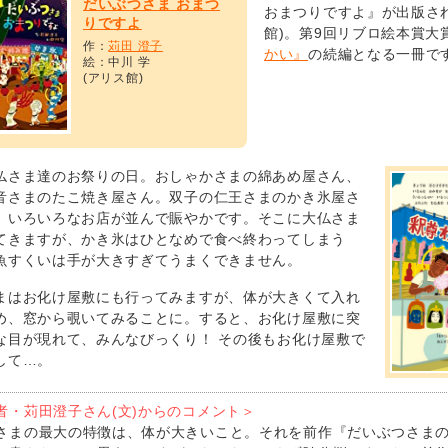
だいぶつさま おまつ
おまつりですよ』が出版され
りですよ
館)。第9回リブロ絵本賞大
作：
苅田 澄子
かい』
の続編となる一冊で
絵：中川 学
(アリス館)
仏さま達のお祭りの日。おしゃかさまの綿あめ屋さん、
音さまのたこ焼き屋さん。双子の仁王さまのかき氷屋さ
、いろいろなお店が並んで賑やかです。そこに大仏さま
てきますが、かき氷はひとなめで食べ終わってしまう
魚すくいは手が大きすぎてうまくできません。
まはお化け屋敷にも行ってみますが、体が大きくて入れ
め、窓から覗いてみることに。すると、お化け屋敷に突
な目が現れて、みんなびっくり！ その後もお化け屋敷で
して…。
者・苅田澄子さん(文)からのコメント＞
さまの最大の特徴は、体が大きいこと。それを前作『だいぶつさま