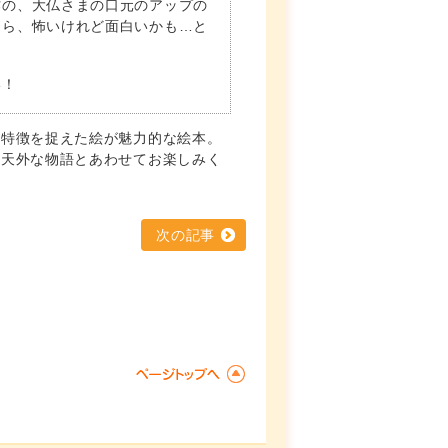
作の、大仏さまの口元のアップの
たら、怖いけれど面白いかも…と
い！
の特徴を捉えた絵が魅力的な絵本。
想天外な物語とあわせてお楽しみく
次の記事