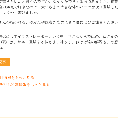
で書きたい…と思うのですが、なかなかできず随分悩みました。前
迫力満点で好きなので、大仏さまの大きな体のパーツが次々登場し
、ようやく書けました。
さんの描かれる、ゆかたや腹巻き姿の仏さま達にぜひご注目くださ
僧侶にしてイラストレーターという中川学さんならではの、仏さま
の裏には、絵本に登場する仏さま、神さま、おばけ達の解説も。奇
ね。
記事
刊情報をもっと見る
チ押し絵本情報をもっと見る