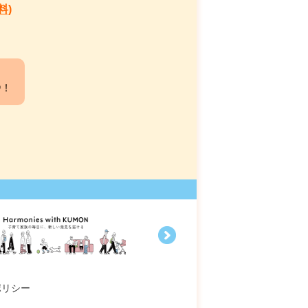
料)
中！
ポリシー