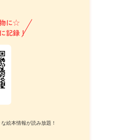
物に☆
に記録！
々な絵本情報が読み放題！