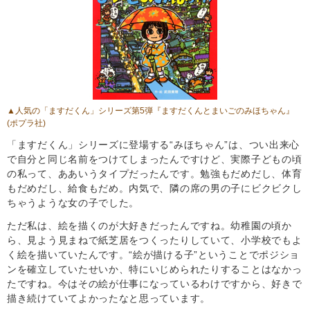
▲人気の「ますだくん」シリーズ第5弾
『ますだくんとまいごのみほちゃん』
(ポプラ社)
「ますだくん」シリーズに登場する“みほちゃん”は、つい出来心
で自分と同じ名前をつけてしまったんですけど、実際子どもの頃
の私って、ああいうタイプだったんです。勉強もだめだし、体育
もだめだし、給食もだめ。内気で、隣の席の男の子にビクビクし
ちゃうような女の子でした。
ただ私は、絵を描くのが大好きだったんですね。幼稚園の頃か
ら、見よう見まねで紙芝居をつくったりしていて、小学校でもよ
く絵を描いていたんです。“絵が描ける子”ということでポジショ
ンを確立していたせいか、特にいじめられたりすることはなかっ
たですね。今はその絵が仕事になっているわけですから、好きで
描き続けていてよかったなと思っています。