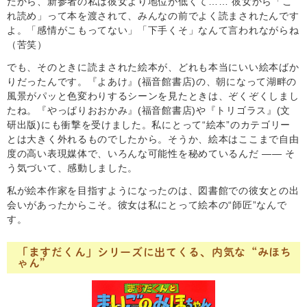
たから、新参者の私は彼女より地位が低くて…… 彼女から「こ
れ読め」って本を渡されて、みんなの前でよく読まされたんです
よ。「感情がこもってない」「下手くそ」なんて言われながらね
（苦笑）
でも、そのときに読まされた絵本が、どれも本当にいい絵本ばか
りだったんです。『よあけ』(福音館書店)の、朝になって湖畔の
風景がパッと色変わりするシーンを見たときは、ぞくぞくしまし
たね。『やっぱりおおかみ』(福音館書店)や『トリゴラス』(文
研出版)にも衝撃を受けました。私にとって“絵本”のカテゴリー
とは大きく外れるものでしたから。そうか、絵本はここまで自由
度の高い表現媒体で、いろんな可能性を秘めているんだ ―― そ
う気づいて、感動しました。
私が絵本作家を目指すようになったのは、図書館での彼女との出
会いがあったからこそ。彼女は私にとって絵本の“師匠”なんで
す。
「ますだくん」シリーズに出てくる、内気な“みほち
ゃん”