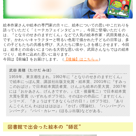
絵本作家さんや絵本の専門家の方々に、絵本についての思いやこだわりを
語っていただく「ミーテカフェインタビュー」。今回ご登場いただくの
は、『となりのせきのますだくん』などで人気の絵本作家・武田美穂さん
です。かわいいキャラクターと明るい色彩で描かれた子どもの日常は、多
くの子どもたちの共感を呼び、大人たちに懐かしさを感じさせます。今回
は、絵本との出会いにまつわる大切な思い出や、武田さんならではの絵本
づくり、絵本に込めた思いに迫ります。
今回は【前編】をお届けします。（
【後編】はこちら→
）
武田 美穂（たけだ みほ）
1959年、東京都生まれ。1992年に『となりのせきのますだくん』
で絵本にっぽん賞、講談社出版文化賞・絵本賞、2001年に『すみっ
このおばけ』で日本絵本賞読者賞、けんぶち絵本の里大賞、2007年
には『おかあさん、げんきですか。』(文・後藤竜二）で日本絵本賞
大賞を受賞（いずれもポプラ社)。そのほかの作品に「ますだくん」
シリーズ、『きょうはすてきなくらげの日！』(ポプラ社)、『あり
んこぐんだん わはははははは』『かげ』(理論社)、『ハンバーグハ
ンバーグ』『パパ・カレー』(ほるぷ出版)などがある。
図書館で出会った絵本の“師匠”