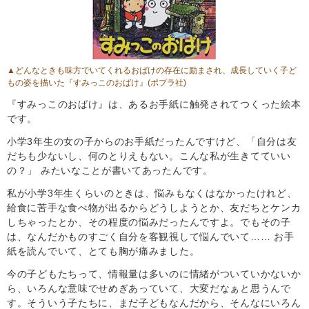
▲どんなときも味方でいてくれるおばけの存在に励まされ、成長していく子ど
もの姿を描いた
『すみっこのおばけ』
(ポプラ社)
『すみっこのおばけ』は、あるお手紙に触発されてつくった絵本
です。
小学3年生の女の子からのお手紙だったんですけど、「自分は友
だちも少ないし、何のとりえもない。こんな私が生きてていい
の？」 みたいなことが書いてあったんです。
私が小学3年生くらいのときは、悩みもなくはなかったけれど、
給食に苦手な食べ物が出るからどうしようとか、友だちとケンカ
しちゃったとか、その程度の悩みだったんですよ。でもその子
は、なんだかものすごく自分を客観視して悩んでいて…… お手
紙を読んでいて、とても胸が痛みました。
今の子どもたちって、情報量は多いのに情緒がついていかないか
ら、いろんな意味でせめぎあっていて、大変だなぁと思うんで
す。そういう子たちに、まだ子どもなんだから、そんなにいろん