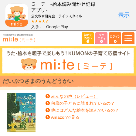
初めて
マタ
ログイン
の方へ
ニティ
だいぶつさまのうんどうかい
みんなの声（レビュー）
何歳の子どもに読まれているの？
他にはどんな絵本を読んでいるの？
Amazonで見る