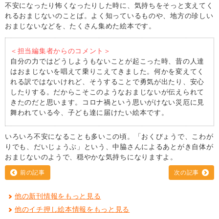
不安になったり怖くなったりした時に、気持ちをそっと支えてく
れるおまじないのことば。よく知っているものや、地方の珍しい
おまじないなどを、たくさん集めた絵本です。
＜担当編集者からのコメント＞
自分の力ではどうしようもないことが起こった時、昔の人達
はおまじないを唱えて乗りこえてきました。何かを変えてく
れる訳ではないけれど、そうすることで勇気が出たり、安心
したりする。だからこそこのようなおまじないが伝えられて
きたのだと思います。コロナ禍という思いがけない災厄に見
舞われている今、子ども達に届けたい絵本です。
いろいろ不安になることも多いこの頃。「おくびょうで、こわが
りでも、だいじょうぶ」という、中脇さんによるあとがき自体が
おまじないのようで、穏やかな気持ちになりますよ。
前の記事
次の記事
他の新刊情報をもっと見る
他のイチ押し絵本情報をもっと見る