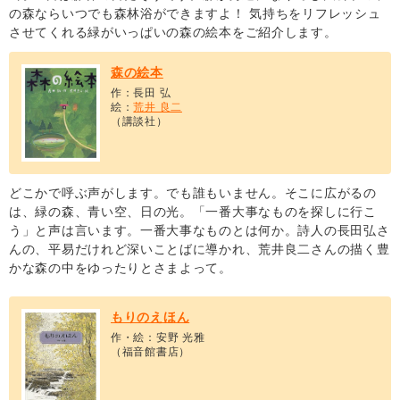
の森ならいつでも森林浴ができますよ！ 気持ちをリフレッシュ
させてくれる緑がいっぱいの森の絵本をご紹介します。
森の絵本
作：長田 弘
絵：
荒井 良二
（講談社）
どこかで呼ぶ声がします。でも誰もいません。そこに広がるの
は、緑の森、青い空、日の光。「一番大事なものを探しに行こ
う」と声は言います。一番大事なものとは何か。詩人の長田弘さ
んの、平易だけれど深いことばに導かれ、荒井良二さんの描く豊
かな森の中をゆったりとさまよって。
もりのえほん
作・絵：安野 光雅
（福音館書店）