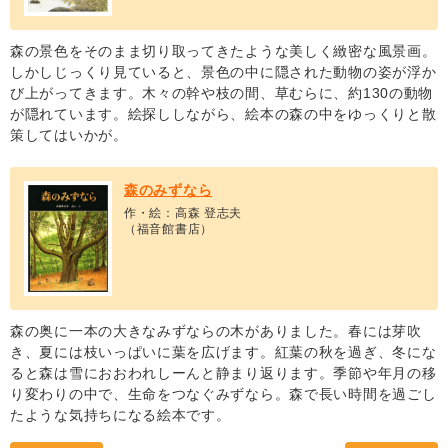
森の景色をそのまま切り取ってきたような美しく緻密な風景画。
しかしじっくり見ていると、景色の中に隠された動物の姿が浮か
び上がってきます。木々の幹や枝の間、草むらに、約130の動物
が隠れています。絵探ししながら、絵本の森の中をゆっくりと散
策してはいかが。
森のみずなら
作・絵：高森 登志夫
（福音館書店）
森の奥に一本の大きなみずならの木がありました。春には芽吹
き、夏には枝いっぱいに葉を広げます。紅葉の秋を過ぎ、冬にな
ると森は雪におおわれしーんと静まり返ります。季節や年月の移
り変わりの中で、生命をつなぐみずなら。森で長い時間を過ごし
たような気持ちになる絵本です。