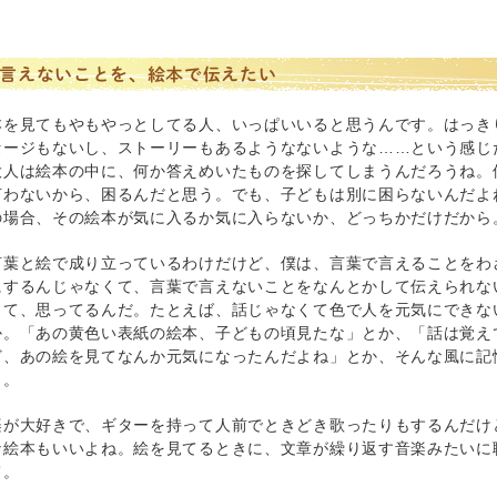
言えないことを、絵本で伝えたい
本を見てもやもやっとしてる人、いっぱいいると思うんです。はっき
セージもないし、ストーリーもあるようなないような……という感じ
大人は絵本の中に、何か答えめいたものを探してしまうんだろうね。
言わないから、困るんだと思う。でも、子どもは別に困らないんだよ
の場合、その絵本が気に入るか気に入らないか、どっちかだけだから
言葉と絵で成り立っているわけだけど、僕は、言葉で言えることをわ
にするんじゃなくて、言葉で言えないことをなんとかして伝えられな
って、思ってるんだ。たとえば、話じゃなくて色で人を元気にできな
か。「あの黄色い表紙の絵本、子どもの頃見たな」とか、「話は覚え
ど、あの絵を見てなんか元気になったんだよね」とか、そんな風に記
と。
楽が大好きで、ギターを持って人前でときどき歌ったりもするんだけ
な絵本もいいよね。絵を見てるときに、文章が繰り返す音楽みたいに
て。