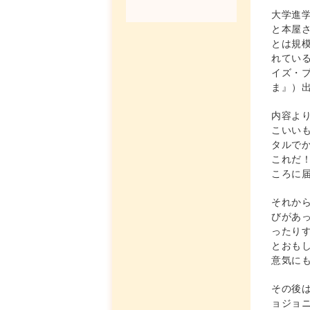
大学進
と本屋
とは規
れてい
イズ・ブ
ま』）
内容よ
こいい
タルで
これだ
ころに
それか
びがあ
ったり
とおも
意気に
その後
ョジョニ