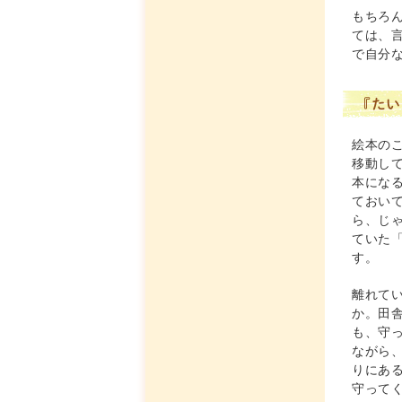
もちろ
ては、
で自分
『たい
絵本の
移動し
本にな
ておい
ら、じ
ていた
す。
離れて
か。田
も、守
ながら
りにあ
守って