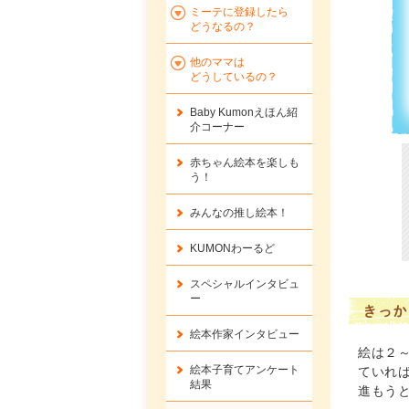
ミーテに登録したら
どうなるの？
他のママは
どうしているの？
Baby Kumonえほん紹
介コーナー
赤ちゃん絵本を楽しも
う！
みんなの推し絵本！
KUMONわーるど
スペシャルインタビュ
ー
きっか
絵本作家インタビュー
絵は２
絵本子育てアンケート
ていれ
結果
進もう