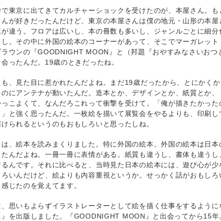
学で東京に出てきてカルチャーショックを受けたのが、本屋さん。も
さんが好きだったんだけど、東京の本屋さんは僕の地元・山形の本屋
模が違う。フロアは広いし、本の冊数も多いし、ジャンルごとに細分
るし。その中に外国の絵本のコーナーがあって、そこでマーガレット
ラウンの『GOODNIGHT MOON』と（邦題『おやすみなさいおつ
出会ったんだ。19歳のときだったね。
りも、見た目に惹かれたんだよね。まだ19歳だったから、とにかくか
ものにアンテナが動いたんだ。造本とか、デザインとか、紙質とか、
かっこよくて、なんだろこれって衝撃を受けて。「俺が描きたかった
！」と強く思ったんだ。一枚絵を描いて展覧会をやるよりも、印刷し
届けられるというのもおもしろいと思ったしね。
らは、絵本を読みまくりました。特に外国の絵本。外国の絵本は日本
ったんだよね。一冊一冊に表情がある。紙質も違うし、書体も違うし
するんです。それに比べると、当時見た日本の絵本には、遊び心が少
しろいんだけど、絵よりも内容重視というか。せっかく話がおもしろ
も感じたのを覚えてます。
は、思いもよらずイラストレーターとして絵を描く仕事をするように
』を出版しました。『GOODNIGHT MOON』と出会ってから1