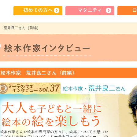
初めて
の方へ
マタ
ニティ
ロ
本作家 荒井良二さん（前編）
.37 絵本作家 荒井良二さん（前編）
絵本作家さんや絵本の専門家の方々に、絵本についての思いや
こだわりを語っていただく「ミーテカフェインタビュー」。今