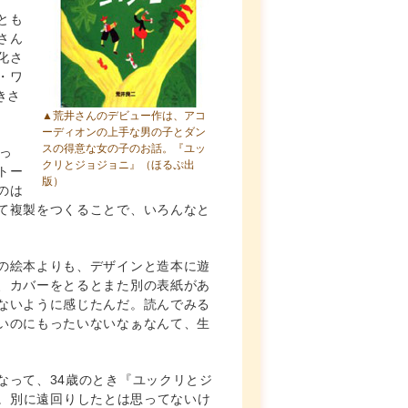
とも
さん
化さ
・ワ
きさ
▲荒井さんのデビュー作は、アコ
ーディオンの上手な男の子とダン
スの得意な女の子のお話。
『ユッ
っ
クリとジョジョニ』
（ほるぷ出
トー
版）
のは
て複製をつくることで、いろんなと
の絵本よりも、デザインと造本に遊
、カバーをとるとまた別の表紙があ
ないように感じたんだ。読んでみる
いのにもったいないなぁなんて、生
なって、34歳のとき『ユックリとジ
5年。別に遠回りしたとは思ってないけ