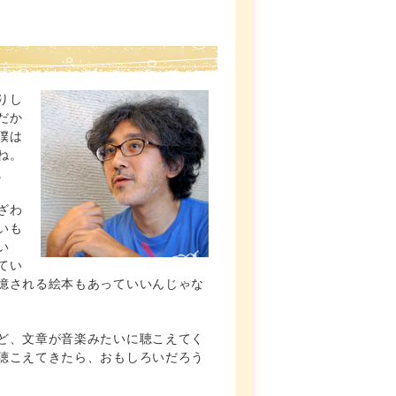
りし
だか
僕は
ね。
。
ざわ
いも
い
てい
憶される絵本もあっていいんじゃな
ど、文章が音楽みたいに聴こえてく
聴こえてきたら、おもしろいだろう