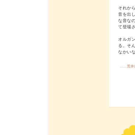
それか
音を出
な音な
て登場
オルガ
る。そ
なかい
……荒井