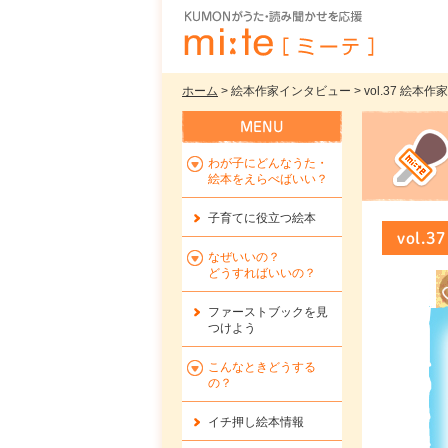
ホーム
> 絵本作家インタビュー > vol.37 絵
わが子にどんなうた・
絵本をえらべばいい？
子育てに役立つ絵本
vol
なぜいいの？
どうすればいいの？
ファーストブックを
見
つけよう
こんなときどうする
の？
イチ押し絵本情報