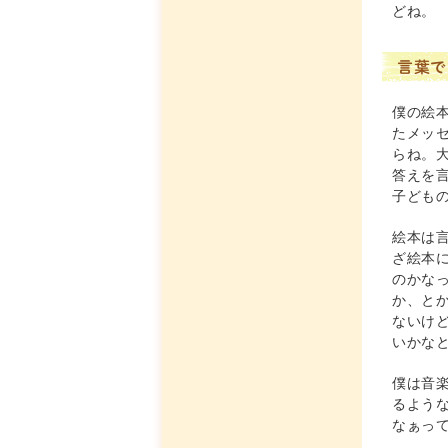
どね。
言葉で
僕の絵
たメッ
らね。
答えを
子ども
絵本は
ざ絵本
のかな
か、と
ないけ
いかな
僕は音
るよう
なぁっ