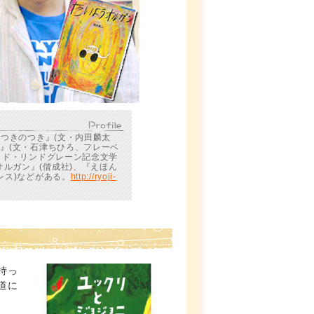
そつきのつき』(文・内田麟太
び』(文・石津ちひろ、フレーベ
ッド・リンドグレーン記念文学
ルガン』(偕成社)、『えほん
レス)などがある。
http://ryoji-
持っ
道に