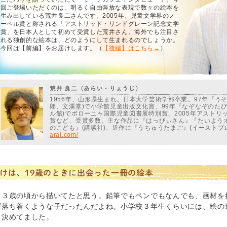
回ご登場いただくのは、明るく自由奔放な表現で数々の絵本を
生み出している荒井良二さんです。2005年、児童文学界のノ
ーベル賞と称される「アストリッド・リンドグレーン記念文学
賞」を日本人として初めて受賞した荒井さん。海外でも注目さ
れる独創的な絵本は、どのようにして生まれるのでしょうか。
今回は【前編】をお届けします。（
【後編】はこちら→
）
荒井 良二（あらい・りょうじ）
1956年、山形県生まれ。日本大学芸術学部卒業。97年『う
郎、文溪堂)で小学館児童出版文化賞、99年『なぞなぞのた
ル館)でボローニャ国際児童図書展特別賞、2005年アストリ
賞など、受賞多数。主な作品に『はっぴぃさん』『たいようオ
のこども』(講談社)、近作に『うちゅうたまご』(イーストプ
arai.com/
けは、19歳のときに出会った一冊の絵本
～３歳の頃から描いてたと思う。鉛筆でもペンでもなんでも、画材を
ば落ち着くような子だったんだよね。小学校３年生くらいには、絵の
と決めてました。