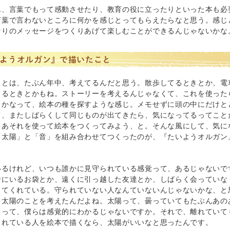
ん、言葉でもって感動させたり、教育の役に立ったりといった本も必
言葉で言わないところに何かを感じとってもらえたらなと思う。感じ
なりのメッセージをつくりあげて楽しむことができるんじゃないかな
ようオルガン』で描いたこと
ことは、たぶん年中、考えてるんだと思う。散歩してるときとか、電
てるときとかもね。ストーリーを考えるんじゃなくて、これを使った
るかなって、絵本の種を探すような感じ。メモせずに頭の中にだけと
て、またしばらくして同じものが出てきたら、気になってるってこと
ゃあそれを使って絵本をつくってみよう、と。そんな風にして、気に
「太陽」と「音」を組み合わせてつくったのが、『たいようオルガン
いるけれど、いつも誰かに見守られている感覚って、あるじゃないで
舎にいるお袋とか、遠くに引っ越した友達とか、しばらく会っていな
ってくれている。守られていない人なんていないんじゃないかな、と
、太陽のことを考えたんだよね。太陽って、曇っていてもたぶんあの
るって、僕らは感覚的にわかるじゃないですか。それで、離れていて
くれている人を絵本で描くなら、太陽がいいなと思ったんです。