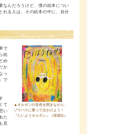
要なんだろうけど、僕の絵本につい
とれる人は、その絵本の中に、自分
。
車で
ら絵
どめ
だか
なっ
』で
す
くて
▲オルガンの音色を聞きながら、
ゾウバスに乗って出かけよう！
思い
『たいようオルガン』
（偕成社）
あた
も見