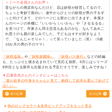
＜ミーテ会員さんのお声＞
昔ながらの商店街なんだけど、店は妖怪が経営してるので、
ちょっと奇妙で面白い。途中からひとりの妖怪が男の子をず
っと付けてきて、どのページにも密かに出てきます。本屋さ
んのページの本棚に『いいから いいから』や『さるるるる』
を見つけて、作家さん同士交流もあるのかな、なんてあれこ
れ思うのも親の楽しみでした。子どもはオチが好きなよう
で、「なんじゃそりゃ！」って笑っていました（笑）（5歳
10か月の男の子のママ）
『妖怪温泉』
や
『妖怪遊園地』
、
『妖怪バス旅行』
などの続編
も、たっぷりと描き込まれていて見応え抜群。6月にはシリーズ
8作目となる新作も出版される予定だそうです。楽しみですね！
▼広瀬克也さんのインタビューはこちら
「親も絵本の中身をちゃんと見て、納得して絵本を選んであげて
ほしい」
前の記事
次の記事
他のロングセラー＆名作ピックアップをもっと見る