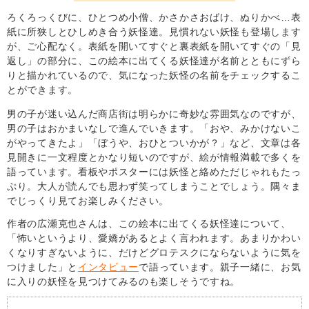
ろくろっくびに、ひとつめ小僧、かさかさおばけ、ぬりかべ…表
紙に所狭しとひしめき合う妖怪達。見慣れない妖怪も登場します
が、ご心配なく。表紙を開いてすぐと裏表紙を開いてすぐの「見
返し」の部分に、この絵本に出てくる妖怪達が名前とともにずら
りと描かれているので、気になった妖怪の名前をチェックするこ
とができます。
男の子が迷い込んだ商店街は明らかに奇妙な雰囲気なのですが、
男の子はおかまいなしで進んでいきます。「おや、みかけないこ
がやってきたよ」「ぼうや、おひとついかが？」など、文章は各
見開きに一文程度とかなり短いのですが、絵が情報満載で多くを
語っています。看板やポスターには妖怪と絡めただじゃれもたっ
ぷり。大人が読んでも思わず笑ってしまうことでしょう。隅々ま
でじっくり見てお楽しみください。
作者の広瀬克也さんは、この絵本に出てくる妖怪達について、
「怖いというより、愛嬌があるとよく言われます。あまりかわい
くなりすぎないように、だけどグロテスクにならないように気を
つけました」と
インタビュー
で語っています。親子一緒に、お気
に入りの妖怪を見つけてみるのも楽しそうですね。