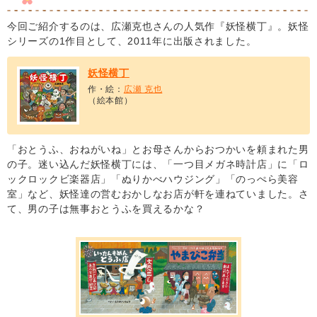
今回ご紹介するのは、広瀬克也さんの人気作『妖怪横丁』。妖怪
シリーズの1作目として、2011年に出版されました。
妖怪横丁
作・絵：
広瀬 克也
（絵本館）
「おとうふ、おねがいね」とお母さんからおつかいを頼まれた男
の子。迷い込んだ妖怪横丁には、「一つ目メガネ時計店」に「ロ
ックロックビ楽器店」「ぬりかべハウジング」「のっぺら美容
室」など、妖怪達の営むおかしなお店が軒を連ねていました。さ
て、男の子は無事おとうふを買えるかな？