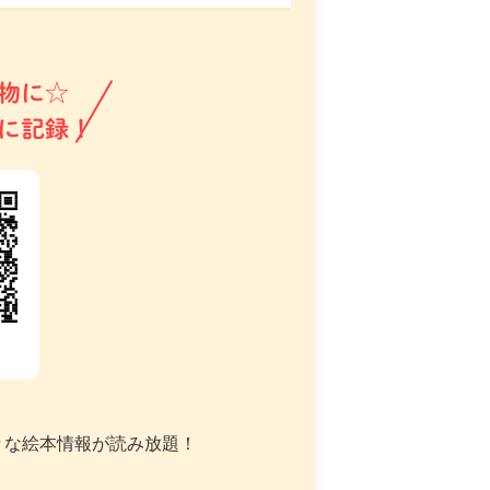
物に☆
に記録！
々な絵本情報が読み放題！