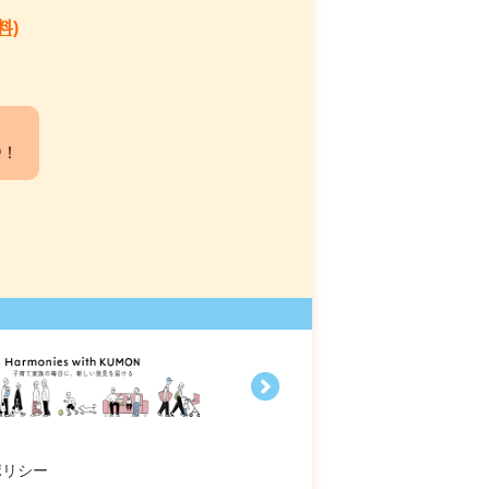
料)
中！
ポリシー