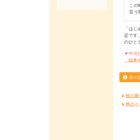
この
言う
「はじ
定です
のひと
▼中川
「絵本
前の
他の新
他のイ