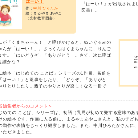
はーい！
『はーい！』が出版されまし
作：
中川 ひろたか
図書）。
絵：まるやま あやこ
（光村教育図書）
んが「くまちゃーん！」と呼びかけると、ぬいぐるみの
ゃんが「はーい！」。さっくんはくまちゃんに、りんご
ます。「はいどうぞ」「ありがとう」。さて、次に呼ば
は誰かな？
ん絵本「はじめての ことば」シリーズの1作目。名前を
「はーい！」と返事をしたり、「どうぞ」「ありがと
やりとりしたり…親子のやりとりが楽しくなる一冊で
当編集者からのコメント＞
じめての ことば」シリーズは、初語（乳児が初めて発する意味のあ
けの絵本です。作画に入る前に、まるやまあやこさんと、私の子ども
の動作や表情をじっくり観察しました。また、中川ひろたかさんに、
いただきました。