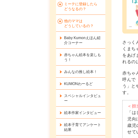
ミーテに登録したら
どうなるの？
他のママは
どうしているの？
Baby Kumonえほん紹
さっく
介コーナー
くまち
をあげ
赤ちゃん絵本を楽しも
う！
れるの
みんなの推し絵本！
赤ちゃ
呼んで
KUMONわーるど
う」と
す。
スペシャルインタビュ
ー
＜担
「は
絵本作家インタビュー
児向
絵本子育てアンケート
歳児
結果
せて