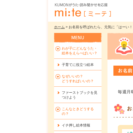
ホーム
> お名前を呼ばれたら、元気に「はーい！」
わが子にどんなうた・
絵本をえらべばいい？
子育てに役立つ絵本
お名前
なぜいいの？
どうすればいいの？
毎週月
ファーストブックを
見
つけよう
お
こんなときどうする
の？
イチ押し絵本情報