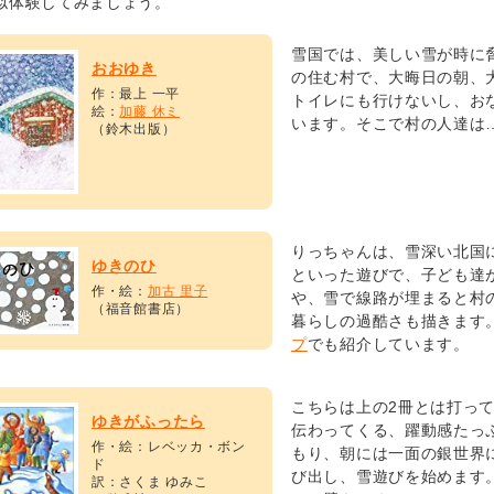
似体験してみましょう。
雪国では、美しい雪が時に
おおゆき
の住む村で、大晦日の朝、
作：最上 一平
トイレにも行けないし、お
絵：
加藤 休ミ
います。そこで村の人達は
（鈴木出版）
りっちゃんは、雪深い北国
ゆきのひ
といった遊びで、子ども達
作・絵：
加古 里子
や、雪で線路が埋まると村
（福音館書店）
暮らしの過酷さも描きます
プ
でも紹介しています。
こちらは上の2冊とは打っ
ゆきがふったら
伝わってくる、躍動感たっ
作・絵：レベッカ・ボン
もり、朝には一面の銀世界
ド
び出し、雪遊びを始めます
訳：さくま ゆみこ