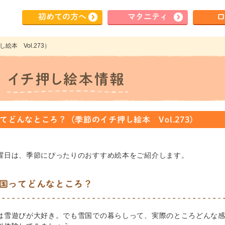
初めて
の方へ
マタ
ニティ
ロ
本 Vol.273）
てどんなところ？（季節のイチ押し絵本 Vol.273）
曜日は、季節にぴったりのおすすめ絵本をご紹介します。
国ってどんなところ？
は雪遊びが大好き。でも雪国での暮らしって、実際のところどんな