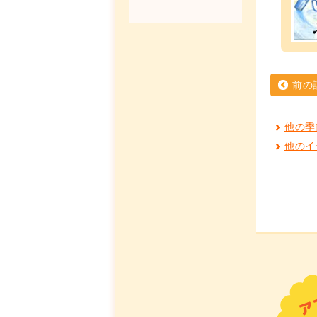
前の
他の季
他のイ