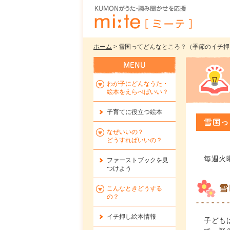
ホーム
> 雪国ってどんなところ？（季節のイチ押し絵
わが子にどんなうた・
絵本をえらべばいい？
子育てに役立つ絵本
雪国っ
なぜいいの？
どうすればいいの？
毎週火
ファーストブックを
見
つけよう
雪
こんなときどうする
の？
イチ押し絵本情報
子ども