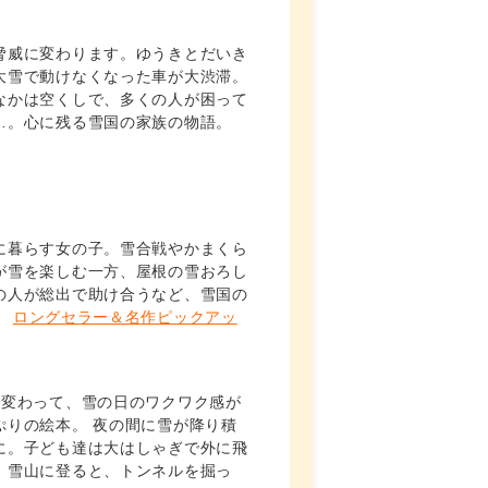
脅威に変わります。ゆうきとだいき
大雪で動けなくなった車が大渋滞。
なかは空くしで、多くの人が困って
…。心に残る雪国の家族の物語。
に暮らす女の子。雪合戦やかまくら
が雪を楽しむ一方、屋根の雪おろし
の人が総出で助け合うなど、雪国の
。
ロングセラー＆名作ピックアッ
て変わって、雪の日のワクワク感が
ぷりの絵本。 夜の間に雪が降り積
に。子ども達は大はしゃぎで外に飛
。雪山に登ると、トンネルを掘っ