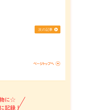
次の記事
物に☆
に記録！