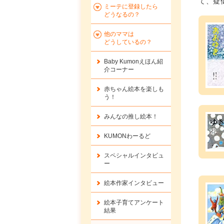
て、疑
ミーテに登録したら
どうなるの？
他のママは
どうしているの？
Baby Kumonえほん紹
介コーナー
赤ちゃん絵本を楽しも
う！
みんなの推し絵本！
KUMONわーるど
スペシャルインタビュ
ー
絵本作家インタビュー
絵本子育てアンケート
結果