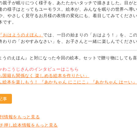
の親子が眠りにつく様子を、あたたかいタッチで描きました。目が
達の様子はとってもユーモラス。絵本が、みんなを眠りの世界へ導い
や、やさしく見守るお月様の表情の変化にも、着目してみてくださ
本です。
『おはようのえほん』
では、一日の始まりの「おはよう！」を、こ
終わりの「おやすみなさい」を、お子さんと一緒に楽しんでくださ
ようのえほん』と対になった今回の絵本。セットで贈り物にしても
かわこうじさんのインタビューはこちら
も国籍も関係なく 楽しめる絵本を作りたい」
ん絵本を楽しもう！ 『あかちゃん にこにこ』『あかちゃん はーい
記事
刊情報をもっと見る
チ押し絵本情報をもっと見る