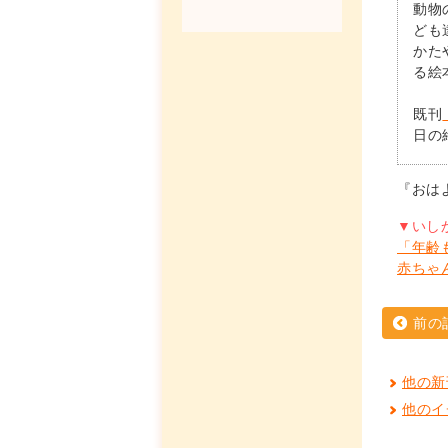
動物
ども
かた
る絵
既刊
日の
『おは
▼いし
「年齢
赤ちゃ
前の
他の新
他のイ