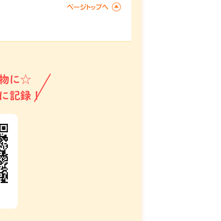
物に☆
に記録！