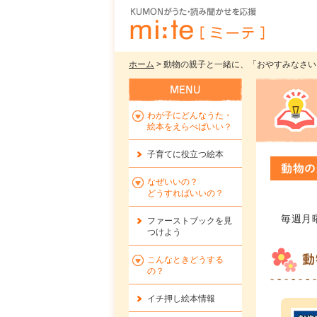
ホーム
> 動物の親子と一緒に、「おやすみなさい」 
わが子にどんなうた・
絵本をえらべばいい？
子育てに役立つ絵本
動物の
なぜいいの？
どうすればいいの？
毎週月
ファーストブックを
見
つけよう
動
こんなときどうする
の？
イチ押し絵本情報