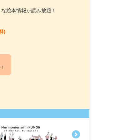
々な絵本情報が読み放題！
料)
中！