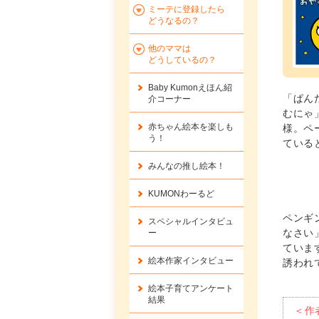
ミーテに登録したら
どうなるの？
他のママは
どうしているの？
Baby Kumonえほん紹
「ぱん
介コーナー
むにゃ
赤ちゃん絵本を楽しも
様。ペ
う！
ている
みんなの推し絵本！
KUMONわーるど
ペンギ
スペシャルインタビュ
なさい
ー
ていま
絵本作家インタビュー
誘われ
絵本子育てアンケート
結果
＜作