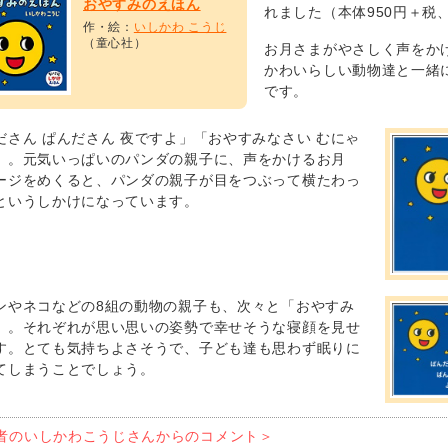
おやすみのえほん
れました（本体950円＋税
作・絵：
いしかわ こうじ
（童心社）
お月さまがやさしく声をか
かわいらしい動物達と一緒
です。
ださん ぱんださん 夜ですよ」「おやすみなさい むにゃ
」。元気いっぱいのパンダの親子に、声をかけるお月
ージをめくると、パンダの親子が目をつぶって横たわっ
というしかけになっています。
ンやネコなどの8組の動物の親子も、次々と「おやすみ
」。それぞれが思い思いの姿勢で幸せそうな寝顔を見せ
す。とても気持ちよさそうで、子ども達も思わず眠りに
てしまうことでしょう。
者のいしかわこうじさんからのコメント＞