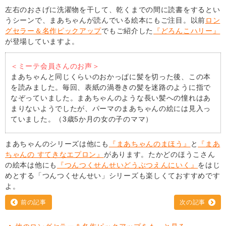
左右のおさげに洗濯物を干して、乾くまでの間に読書をするとい
うシーンで、まあちゃんが読んでいる絵本にもご注目。以前
ロン
グセラー＆名作ピックアップ
でもご紹介した
『どろんこハリー』
が登場していますよ。
＜ミーテ会員さんのお声＞
まあちゃんと同じくらいのおかっぱに髪を切った後、この本
を読みました。毎回、表紙の渦巻きの髪を迷路のように指で
なぞっていました。まあちゃんのような長い髪への憧れはあ
まりないようでしたが、パーマのまあちゃんの絵には見入っ
ていました。（3歳5か月の女の子のママ）
まあちゃんのシリーズは他にも
『まあちゃんのまほう』
と
『まあ
ちゃんの すてきなエプロン』
があります。たかどのほうこさん
の絵本は他にも
『つんつくせんせいどうぶつえんにいく』
をはじ
めとする「つんつくせんせい」シリーズも楽しくておすすめです
よ。
前の記事
次の記事