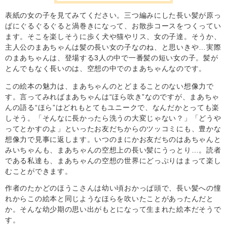
表紙の女の子を見てみてください。三つ編みにした長い髪が原っ
ぱにぐるぐるぐると渦巻きになって、お散歩コースをつくってい
ます。そこを楽しそうに歩く犬や猫やリス、女の子達。そうか、
主人公のまあちゃんは髪の長い女の子なのね、と思いきや…実際
のまあちゃんは、登場する3人の中で一番髪の短い女の子。髪が
とんでもなく長いのは、空想の中でのまあちゃんなのです。
この絵本の魅力は、まあちゃんのとどまることのない想像力で
す。言ってみればまあちゃんは“ほら吹き”なのですが、まあちゃ
んの語る“ほら”はどれもとてもユニークで、なんだかとっても楽
しそう。「そんなに長かったら洗うの大変じゃない？」「どうや
ってとかすのよ」といったお友だちからのツッコミにも、豊かな
想像力で見事に返します。いつのまにかお友だちのはあちゃんと
みいちゃんも、まあちゃんの空想上の長い髪にうっとり…。読者
である私達も、まあちゃんの空想の世界にどっぷりはまって楽し
むことができます。
作者のたかどのほうこさんは幼い頃おかっぱ頭で、長い髪への憧
れからこの絵本と同じようなほらを吹いたことがあったんだと
か。そんな幼少期の思い出がもとになって生まれた絵本だそうで
す。