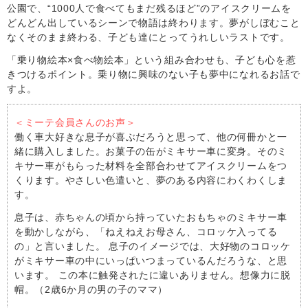
公園で、“1000人で食べてもまだ残るほど”のアイスクリームを
どんどん出しているシーンで物語は終わります。夢がしぼむこと
なくそのまま終わる、子ども達にとってうれしいラストです。
「乗り物絵本×食べ物絵本」という組み合わせも、子ども心を惹
きつけるポイント。乗り物に興味のない子も夢中になれるお話で
すよ。
＜ミーテ会員さんのお声＞
働く車大好きな息子が喜ぶだろうと思って、他の何冊かと一
緒に購入しました。お菓子の缶がミキサー車に変身。そのミ
キサー車がもらった材料を全部合わせてアイスクリームをつ
くります。やさしい色遣いと、夢のある内容にわくわくしま
す。
息子は、赤ちゃんの頃から持っていたおもちゃのミキサー車
を動かしながら、「ねえねえお母さん、コロッケ入ってる
の」と言いました。 息子のイメージでは、大好物のコロッケ
がミキサー車の中にいっぱいつまっているんだろうな、と思
います。 この本に触発されたに違いありません。想像力に脱
帽。（2歳6か月の男の子のママ）