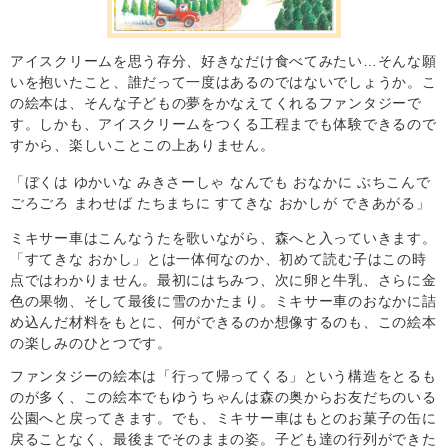
アイスクリームを思う存分、好きなだけ食べてみたい…そんな願
いを抱いたこと、誰だって一度はあるのではないでしょうか。こ
の絵本は、そんな子どもの夢をかなえてくれるファンタジーで
す。しかも、アイスクリームをつくる工程までも体験できるので
すから、楽しいことこの上ありません。
「ぼくは ゆかいな みきさーしゃ なんでも おなかに ぶちこんで
ごろごろ まわせば たちまちに すてきな おかしが できあがる」
ミキサー車はこんなうたを歌いながら、森へと入っていきます。
「すてきな おかし」とは一体何なのか、初めて読む子はこの時
点ではわかりません。最初にはちみつ、次に卵と牛乳、さらに金
色の果物、そして最後に雪のかたまり。ミキサー車のおなかに詰
め込んだ材料をもとに、何ができるのか想像するのも、この絵本
の楽しみのひとつです。
ファンタジーの絵本は「行って帰ってくる」という構造をとるも
のが多く、この絵本でもゆうちゃんは森の奥からお友だちのいる
公園へと戻ってきます。でも、ミキサー車はもとのお菓子の缶に
戻ることなく、最後までそのままの姿。子ども達の行列ができた