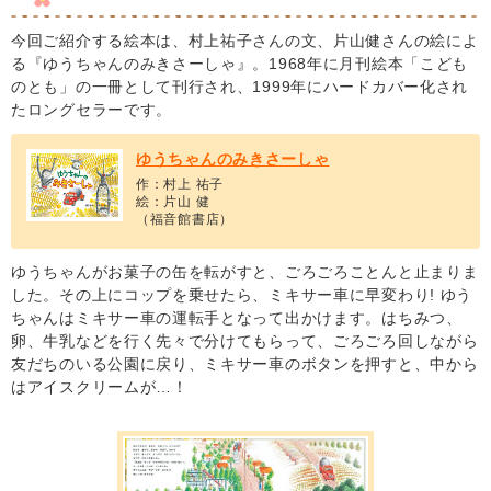
今回ご紹介する絵本は、村上祐子さんの文、片山健さんの絵によ
る『ゆうちゃんのみきさーしゃ』。1968年に月刊絵本「こども
のとも」の一冊として刊行され、1999年にハードカバー化され
たロングセラーです。
ゆうちゃんのみきさーしゃ
作：村上 祐子
絵：片山 健
（福音館書店）
ゆうちゃんがお菓子の缶を転がすと、ごろごろことんと止まりま
した。その上にコップを乗せたら、ミキサー車に早変わり! ゆう
ちゃんはミキサー車の運転手となって出かけます。はちみつ、
卵、牛乳などを行く先々で分けてもらって、ごろごろ回しながら
友だちのいる公園に戻り、ミキサー車のボタンを押すと、中から
はアイスクリームが…！