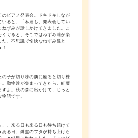
てのピアノ発表会。ドキドキしなが
ていると、「私達も、発表会してい
こねずみが話しかけてきました。こ
をくぐると、そこではねずみ達が楽
した。不思議で愉快なねずみ達と一
う！
女の子が切り株の前に座ると切り株
た。動物達が集まってきたら、紅葉
ますよ。秋の森に出かけて、じっと
な物語です。
ら」。来る日も来る日も待ち続けて
うある日、鍵盤のフタが持ち上げら