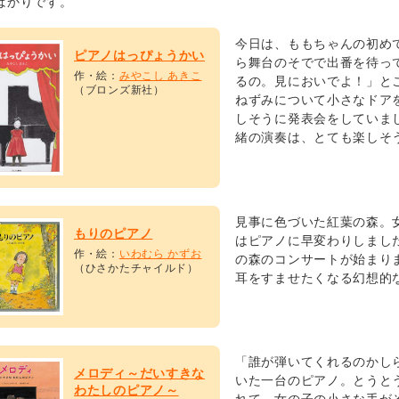
ばかりです。
今日は、ももちゃんの初め
ピアノはっぴょうかい
ら舞台のそでで出番を待っ
作・絵：
みやこし あきこ
るの。見においでよ！」と
（ブロンズ新社）
ねずみについて小さなドア
しそうに発表会をしていま
緒の演奏は、とても楽しそ
見事に色づいた紅葉の森。
もりのピアノ
はピアノに早変わりしまし
作・絵：
いわむら かずお
の森のコンサートが始まり
（ひさかたチャイルド）
耳をすませたくなる幻想的
「誰が弾いてくれるのかし
メロディ～だいすきな
いた一台のピアノ。とうと
わたしのピアノ～