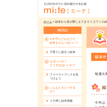
ホーム
> 絵本から音が聞こえてきそう ピアノの絵
わが子にどんなうた・
絵本をえらべばいい？
子育てに役立つ絵本
絵本か
なぜいいの？
どうすればいいの？
毎週火
ファーストブックを
見
つけよう
絵
こんなときどうする
の？
イチ押し絵本情報
今年は