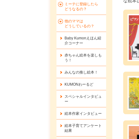
な絵本
ミーテに登録したら
どうなるの？
他のママは
どうしているの？
Baby Kumonえほん紹
介コーナー
赤ちゃん絵本を楽しも
う！
みんなの推し絵本！
KUMONわーるど
スペシャルインタビュ
ー
絵本作家インタビュー
絵本子育てアンケート
結果