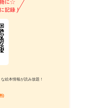
物に☆
に記録！
々な絵本情報が読み放題！
料)