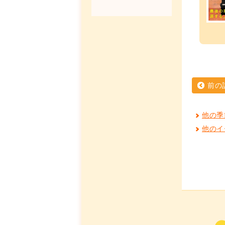
前の
他の季
他のイ