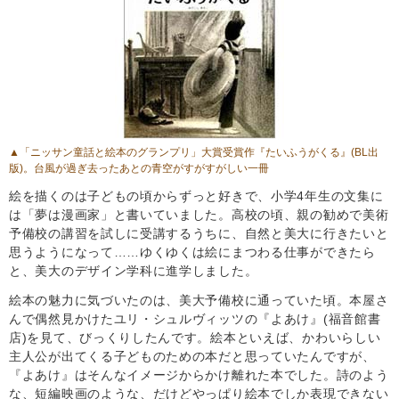
▲「ニッサン童話と絵本のグランプリ」大賞受賞作
『たいふうがくる』
(BL出
版)。台風が過ぎ去ったあとの青空がすがすがしい一冊
絵を描くのは子どもの頃からずっと好きで、小学4年生の文集に
は「夢は漫画家」と書いていました。高校の頃、親の勧めで美術
予備校の講習を試しに受講するうちに、自然と美大に行きたいと
思うようになって……ゆくゆくは絵にまつわる仕事ができたら
と、美大のデザイン学科に進学しました。
絵本の魅力に気づいたのは、美大予備校に通っていた頃。本屋さ
んで偶然見かけたユリ・シュルヴィッツの『よあけ』(福音館書
店)を見て、びっくりしたんです。絵本といえば、かわいらしい
主人公が出てくる子どものための本だと思っていたんですが、
『よあけ』はそんなイメージからかけ離れた本でした。詩のよう
な、短編映画のような、だけどやっぱり絵本でしか表現できない