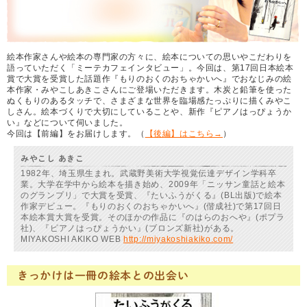
絵本作家さんや絵本の専門家の方々に、絵本についての思いやこだわりを
語っていただく「ミーテカフェインタビュー」。今回は、第17回日本絵本
賞で大賞を受賞した話題作『もりのおくのおちゃかいへ』でおなじみの絵
本作家・みやこしあきこさんにご登場いただきます。木炭と鉛筆を使った
ぬくもりのあるタッチで、さまざまな世界を臨場感たっぷりに描くみやこ
しさん。絵本づくりで大切にしていることや、新作『ピアノはっぴょうか
い』などについて伺いました。
今回は【前編】をお届けします。（
【後編】はこちら→
）
みやこし あきこ
1982年、埼玉県生まれ。武蔵野美術大学視覚伝達デザイン学科卒
業。大学在学中から絵本を描き始め、2009年「ニッサン童話と絵本
のグランプリ」で大賞を受賞、『たいふうがくる』(BL出版)で絵本
作家デビュー。『もりのおくのおちゃかいへ』(偕成社)で第17回日
本絵本賞大賞を受賞。そのほかの作品に『のはらのおへや』(ポプラ
社)、『ピアノはっぴょうかい』(ブロンズ新社)がある。
MIYAKOSHI AKIKO WEB
http://miyakoshiakiko.com/
きっかけは一冊の絵本との出会い