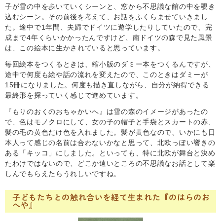
子が雪の中を歩いていくシーンと、窓から不思議な館の中を覗き
込むシーン。その前後を考えて、お話をふくらませていきまし
た。途中で1年間、夫婦でドイツに遊学したりしていたので、完
成まで4年くらいかかったんですけど、南ドイツの森で見た風景
は、この絵本に生かされていると思っています。
毎回絵本をつくるときは、縮小版のダミー本をつくるんですが、
途中で何度も絵や話の流れを変えたので、このときはダミーが
15冊になりました。何度も描き直しながら、自分が納得できる
最終形を探っていく感じで進めています。
『もりのおくのおちゃかいへ』は雪の森のイメージがあったの
で、色はモノクロにして、女の子の帽子と手袋とスカートの赤、
髪の毛の黄色だけ色を入れました。髪が黄色なので、いかにも日
本人って感じの名前は合わないかなと思って、北欧っぽい響きの
ある「キッコ」にしました。といっても、特に北欧が舞台と決め
たわけではないので、どこか遠いところの不思議なお話として楽
しんでもらえたらうれしいですね。
子どもたちとの触れ合いを経て生まれた『のはらのお
へや』