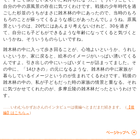
自分の中の原風景の存在に気づくわけです。戦後の少年時代を過
ごした杉並のうちがまさに雑木林の中にあったので、当時のもろ
もろのことが蘇ってくるような感じがあったんでしょうね。原風
景というのは、20代にはあんまり考えないけれど、30を過ぎ
て、自分にも子どもができるような年齢になってくると気づくと
いうかね。そういうものらしいですね。
雑木林の中に入って歩き回ることが、心地よいというか、うれし
いというか、家に戻ると、絵本のイメージがいっぱい湧いてくる
んですよ。引き出しの中にいっぱいダミーが詰まってました。そ
の中に、「14ひきの」の元になるような、雑木林の中に家族が
暮らしているイメージというのが生まれてくるわけです。戦後の
雑木林の中の、私が子どもだった時の家族の情景と重なる。それ
に気づかせてくれたのが、多摩丘陵の雑木林だったというわけで
す。
……いわむらかずおさんのインタビューは後編へとまだまだ続きます。（
【後
編】はこちら→
）