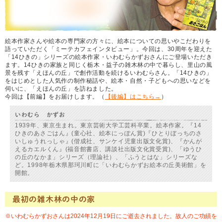
絵本作家さんや絵本の専門家の方々に、絵本についての思いやこだわりを
語っていただく「ミーテカフェインタビュー」。今回は、30周年を迎えた
「14ひきの」シリーズの絵本作家・いわむらかずおさんにご登場いただき
ます。14ひきの家族と同じく栃木・益子の雑木林の中で暮らし、里山の風
景を残す「えほんの丘」で創作活動を続けるいわむらさん。「14ひきの」
をはじめとした人気作の制作秘話や、絵本・自然・子どもへの思いなどを
伺いに、「えほんの丘」を訪ねました。
今回は【前編】をお届けします。（
【後編】はこちら→
）
いわむら かずお
1939年、東京生まれ。東京芸術大学工芸科卒業。絵本作家。『14
ひきのあさごはん』(童心社、絵本にっぽん賞)『ひとりぼっちのさ
いしゅうれっしゃ』(偕成社、サンケイ児童出版文化賞)、『かんが
えるカエルくん』(福音館書店、講談社出版文化賞受賞)、「ゆうひ
の丘のなかま」シリーズ（理論社）、「ふうとはな」シリーズな
ど。1998年栃木県那珂川町に「いわむらかずお絵本の丘美術館」を
開館。
最初の雑木林の中の家
※いわむらかずおさんは2024年12月19日にご逝去されました。故人のご功績を