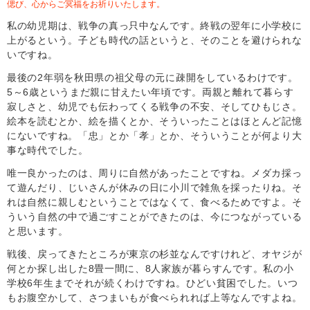
偲び、心からご冥福をお祈りいたします。
私の幼児期は、戦争の真っ只中なんです。終戦の翌年に小学校に
上がるという。子ども時代の話というと、そのことを避けられな
いですね。
最後の2年弱を秋田県の祖父母の元に疎開をしているわけです。
5～6歳というまだ親に甘えたい年頃です。両親と離れて暮らす
寂しさと、幼児でも伝わってくる戦争の不安、そしてひもじさ。
絵本を読むとか、絵を描くとか、そういったことはほとんど記憶
にないですね。「忠」とか「孝」とか、そういうことが何より大
事な時代でした。
唯一良かったのは、周りに自然があったことですね。メダカ採っ
て遊んだり、じいさんが休みの日に小川で雑魚を採ったりね。そ
れは自然に親しむということではなくて、食べるためですよ。そ
ういう自然の中で過ごすことができたのは、今につながっている
と思います。
戦後、戻ってきたところが東京の杉並なんですけれど、オヤジが
何とか探し出した8畳一間に、8人家族が暮らすんです。私の小
学校6年生までそれが続くわけですね。ひどい貧困でした。いつ
もお腹空かして、さつまいもが食べられれば上等なんですよね。