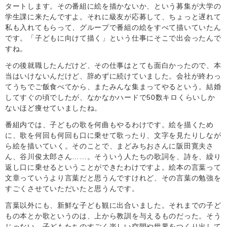
タートします。その番組に絵を描かないか、という募集が大学の
学生課に来たんですよ。それに級友が応募して、ちょっと遅れて
私も入れてもらって、グループで番組の絵をすべて描いていたん
です。「子どもに向けて描く」という仕事にそこで出会ったんで
すね。
その後就職したんだけど、その仕事はとても面白かったので、本
当はいけないんだけど、辞めずに続けていました。会社が終わっ
てうちでご飯食べてから、またみんな集まってやるという。結婚
してすぐの頃でしたが、なかなかハードで50数キロくらいしか
ないほど痩せていましたね。
番組内では、子どもの歌を何曲もやるわけです。絵を描くため
に、歌を何回も何回も口に乗せて歌ったり、文字を見たりしなが
ら絵を描いていく。そのことで、まどみちおさんに阪田寛夫さ
ん、谷川俊太郎さん……。そういう人たちの歌詞を、詩を、繰り
返し口に乗せるということができたわけですよ。絵本の言葉って
文章っていうより言葉だと思うんですけれど、その言葉の勉強を
すごくさせていただいたと思うんです。
言葉以外にも、新鮮な子ども観に出合いました。それまでの子ど
もの本とか歌というのは、上から教訓を与えるものだった。そう
じゃない、子どもたちのすごく楽しい空間や世界をつくり出して