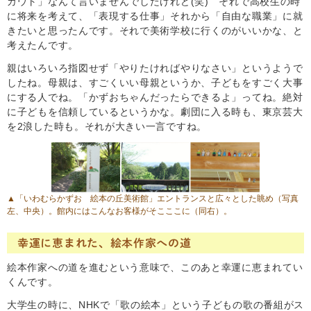
カウト」なんて言いませんでしたけれど(笑) それで高校生の時
に将来を考えて、「表現する仕事」それから「自由な職業」に就
きたいと思ったんです。それで美術学校に行くのがいいかな、と
考えたんです。
親はいろいろ指図せず「やりたければやりなさい」というようで
したね。母親は、すごくいい母親というか、子どもをすごく大事
にする人でね。「かずおちゃんだったらできるよ」ってね。絶対
に子どもを信頼しているというかな。劇団に入る時も、東京芸大
を2浪した時も。それが大きい一言ですね。
▲「いわむらかずお 絵本の丘美術館」エントランスと広々とした眺め（写真
左、中央）。館内にはこんなお客様がそこここに（同右）。
幸運に恵まれた、絵本作家への道
絵本作家への道を進むという意味で、このあと幸運に恵まれてい
くんです。
大学生の時に、NHKで「歌の絵本」という子どもの歌の番組がス