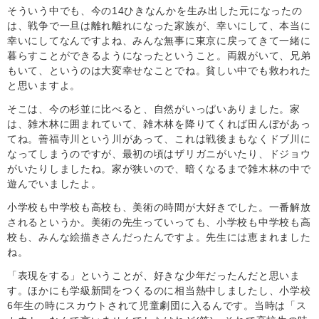
そういう中でも、今の14ひきなんかを生み出した元になったの
は、戦争で一旦は離れ離れになった家族が、幸いにして、本当に
幸いにしてなんですよね、みんな無事に東京に戻ってきて一緒に
暮らすことができるようになったということ。両親がいて、兄弟
もいて、というのは大変幸せなことでね。貧しい中でも救われた
と思いますよ。
そこは、今の杉並に比べると、自然がいっぱいありました。家
は、雑木林に囲まれていて、雑木林を降りてくれば田んぼがあっ
てね。善福寺川という川があって、これは戦後まもなくドブ川に
なってしまうのですが、最初の頃はザリガニがいたり、ドジョウ
がいたりしましたね。家が狭いので、暗くなるまで雑木林の中で
遊んでいましたよ。
小学校も中学校も高校も、美術の時間が大好きでした。一番解放
されるというか。美術の先生っていっても、小学校も中学校も高
校も、みんな絵描きさんだったんですよ。先生には恵まれました
ね。
「表現をする」ということが、好きな少年だったんだと思いま
す。ほかにも学級新聞をつくるのに相当熱中しましたし、小学校
6年生の時にスカウトされて児童劇団に入るんです。当時は「ス