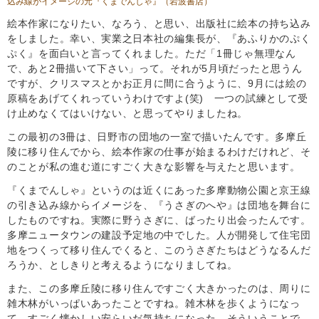
込み線がイメージの元
『くまでんしゃ』
（岩波書店）
絵本作家になりたい、なろう、と思い、出版社に絵本の持ち込み
をしました。幸い、実業之日本社の編集長が、『あふりかのぷく
ぷく』を面白いと言ってくれました。ただ「1冊じゃ無理なん
で、あと2冊描いて下さい」って。それが5月頃だったと思うん
ですが、クリスマスとかお正月に間に合うように、9月には絵の
原稿をあげてくれっていうわけですよ(笑) 一つの試練として受
け止めなくてはいけない、と思ってやりましたね。
この最初の3冊は、日野市の団地の一室で描いたんです。多摩丘
陵に移り住んでから、絵本作家の仕事が始まるわけだけれど、そ
のことが私の進む道にすごく大きな影響を与えたと思います。
『くまでんしゃ』というのは近くにあった多摩動物公園と京王線
の引き込み線からイメージを、『うさぎのへや』は団地を舞台に
したものですね。実際に野うさぎに、ばったり出会ったんです。
多摩ニュータウンの建設予定地の中でした。人が開発して住宅団
地をつくって移り住んでくると、このうさぎたちはどうなるんだ
ろうか、としきりと考えるようになりましてね。
また、この多摩丘陵に移り住んですごく大きかったのは、周りに
雑木林がいっぱいあったことですね。雑木林を歩くようになっ
て、すごく懐かしい安らいだ気持ちになった。そういうことで、