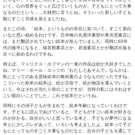
いく。心の世界をぐっと広げていくものが、子どもにとって大事
なものだという……大雑把に言うとね。そういった新しい子ども
観にすごく共感を覚えましたね。
またこの頃、「絵本」というものの存在に気づいて、すごく面白
いなと思い始めるわけです。日本橋の丸善洋書部や東光堂書店に
は、まだ翻訳されていない絵本が並んでいました。同時に60年
代の後半になると、福音館書店とか、岩波書店とかが翻訳出版を
次々に始めるわけですね。
例えば、フェリクス・ホフマンの一連の作品は絵が大好きでした
ね。マリー・ホール・エッツの『わたしとあそんで』なんかは、
私にとってのある意味絵本の教科書のようなものだったですね。
こういった欧米の絵本は、絵が主役で、絵が物語を運んでいくと
いう。今はそれが当たり前のことですが、当時の私にはそれはす
ごい面白いことでした。これぞ絵本だというね。
同時にその頃子どもが生まれて、絵本年齢になっていくわけで
す。子どもに読んであげていると、子どもがすごい絵本が好きな
のが分かる。自分がいいと思っている本と、子どもが夢中になる
本とに少しズレがあって、いろいろ考えましたよ。絵本って子ど
もにとってものすごく大事なものだなと、自分の子どもを通して