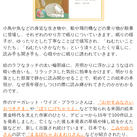
小鳥や魚などの身近な生き物や、船や飛行機などの乗り物が順番
に登場し、それぞれのやり方で眠りについていきます。眠りの様
子が、ゆったりとした丁寧なことばで描写され、「ねむたいこと
りたち」「ねむたいさかなたち」という淡々としたくり返しに、
読み手も聞き手も、心穏やかに眠りに誘われていきます。
絵のラフなタッチの太い輪郭線に、月明かりに浮かぶようなほの
暗い色合いも、リラックスした気分に拍車をかけます。明かりを
落とした部屋で静かに読み聞かせることで、初めてこの絵本の本
領が、なぜ長年寝かしつけの際に読み継がれてきたのかがわかる
のです。
作のマーガレット・ワイズ・ブラウンさんは、
『おやすみなさい
おつきさま』
や
『ぼくにげちゃうよ』
などで知られる米国の絵本
黄金時代を支えた作家のひとり。デビューから15年で100作以上
を発表しました。亡くなった後も未発表の草稿や挿し絵をかえた
版などが、新しく出版され続けています。日本でも、
こみやゆう
さん
の訳で
『まるぽちゃ おまわりさん』
などが紹介されたり、