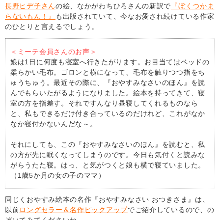
長野ヒデ子さん
の絵、なかがわちひろさんの新訳で
『ぼくつかま
らないもん！』
も出版されていて、今なお愛され続けている作家
のひとりと言えるでしょう。
＜ミーテ会員さんのお声＞
娘は1日に何度も寝室へ行きたがります。お目当てはベッドの
柔らかい毛布。ゴロンと横になって、毛布を触りつつ指をち
ゅうちゅう。最近その際に、『おやすみなさいのほん』を読
んでもらいたがるようになりました。絵本を持ってきて、寝
室の方を指差す。それですんなり昼寝してくれるものなら
と、私もできるだけ付き合っているのだけれど、これがなか
なか寝付かないんだな～。
それにしても、この『おやすみなさいのほん』を読むと、私
の方が先に眠くなってしまうのです。今日も気付くと読みな
がらうたた寝。はっ、と気がつくと娘も横で寝ていました。
（1歳5か月の女の子のママ）
同じくおやすみ絵本の名作『おやすみなさい おつきさま』は、
以前
ロングセラー＆名作ピックアップ
でご紹介しているので、の