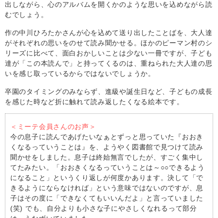
出しながら、心のアルバムを開くかのような思いを込めながら読
むでしょう。
作の中川ひろたかさんが心を込めて送り出したことばを、大人達
がそれぞれの思いをのせて読み聞かせる。ほかのピーマン村のシ
リーズに比べて、面白おかしいことは少ない一冊ですが、子ども
達が「この本読んで」と持ってくるのは、重ねられた大人達の思
いを感じ取っているからではないでしょうか。
卒園のタイミングのみならず、進級や誕生日など、子どもの成長
を感じた時など折に触れて読み返したくなる絵本です。
＜ミーテ会員さんのお声＞
今の息子に読んであげたいなぁとずっと思っていた『おおき
くなるっていうことは』を、ようやく図書館で見つけて読み
聞かせをしました。息子は終始無言でしたが、すごく集中し
てたみたい。「おおきくなるっていうことは～○○できるよう
になること」というくり返しが何度かあります。決して「で
きるようにならなければ」という意味ではないのですが、息
子はその度に「できなくてもいいんだよ」と言っていました
(笑) でも、自分よりも小さな子にやさしくなれるって部分