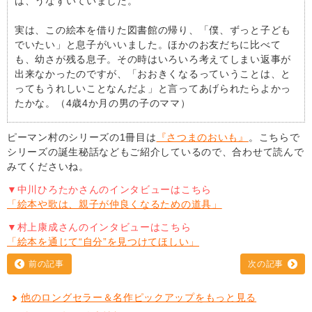
は、うなずいていました。
実は、この絵本を借りた図書館の帰り、「僕、ずっと子ども
でいたい」と息子がいいました。ほかのお友だちに比べて
も、幼さが残る息子。その時はいろいろ考えてしまい返事が
出来なかったのですが、「おおきくなるっていうことは、と
ってもうれしいことなんだよ」と言ってあげられたらよかっ
たかな。（4歳4か月の男の子のママ）
ピーマン村のシリーズの1冊目は
『さつまのおいも』
。こちらで
シリーズの誕生秘話などもご紹介しているので、合わせて読んで
みてくださいね。
▼中川ひろたかさんのインタビューはこちら
「絵本や歌は、親子が仲良くなるための道具」
▼村上康成さんのインタビューはこちら
「絵本を通じて“自分”を見つけてほしい」
前の記事
次の記事
他のロングセラー＆名作ピックアップをもっと見る