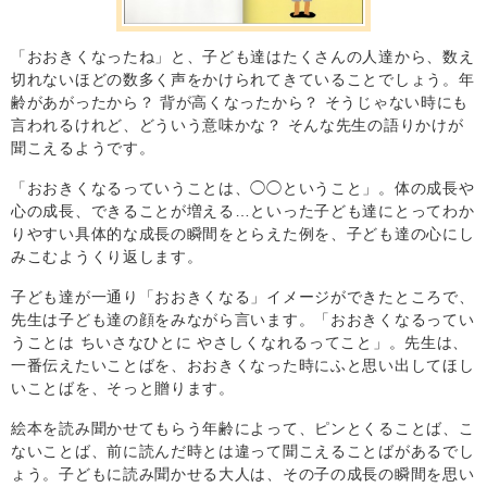
「おおきくなったね」と、子ども達はたくさんの人達から、数え
切れないほどの数多く声をかけられてきていることでしょう。年
齢があがったから？ 背が高くなったから？ そうじゃない時にも
言われるけれど、どういう意味かな？ そんな先生の語りかけが
聞こえるようです。
「おおきくなるっていうことは、◯◯ということ」。体の成長や
心の成長、できることが増える…といった子ども達にとってわか
りやすい具体的な成長の瞬間をとらえた例を、子ども達の心にし
みこむようくり返します。
子ども達が一通り「おおきくなる」イメージができたところで、
先生は子ども達の顔をみながら言います。「おおきくなるってい
うことは ちいさなひとに やさしくなれるってこと」。先生は、
一番伝えたいことばを、おおきくなった時にふと思い出してほし
いことばを、そっと贈ります。
絵本を読み聞かせてもらう年齢によって、ピンとくることば、こ
ないことば、前に読んだ時とは違って聞こえることばがあるでし
ょう。子どもに読み聞かせる大人は、その子の成長の瞬間を思い