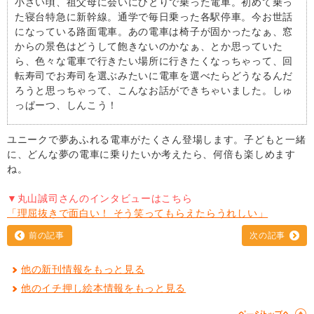
小さい頃、祖父母に会いにひとりで乗った電車。初めて乗っ
た寝台特急に新幹線。通学で毎日乗った各駅停車。今お世話
になっている路面電車。あの電車は椅子が固かったなぁ、窓
からの景色はどうして飽きないのかなぁ、とか思っていた
ら、色々な電車で行きたい場所に行きたくなっちゃって、回
転寿司でお寿司を選ぶみたいに電車を選べたらどうなるんだ
ろうと思っちゃって、こんなお話ができちゃいました。しゅ
っぱーつ、しんこう！
ユニークで夢あふれる電車がたくさん登場します。子どもと一緒
に、どんな夢の電車に乗りたいか考えたら、何倍も楽しめます
ね。
▼丸山誠司さんのインタビューはこちら
「理屈抜きで面白い！ そう笑ってもらえたらうれしい」
前の記事
次の記事
他の新刊情報をもっと見る
他のイチ押し絵本情報をもっと見る