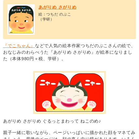
あがりめ さがりめ
絵：つちだ のぶこ
（学研）
『でこちゃん』
などで人気の絵本作家つちだのぶこさんの絵で、
おなじみのわらべうた『あがりめ さがりめ』が絵本になりまし
た（本体980円＋税、学研）。
あがりめ さがりめ ぐるっとまわって ねこのめ♪
親子一緒に歌いながら、ページいっぱいに描かれた顔をマネてみ
ましょう。最後のページは、顔の真ん中に鏡があります。いろん