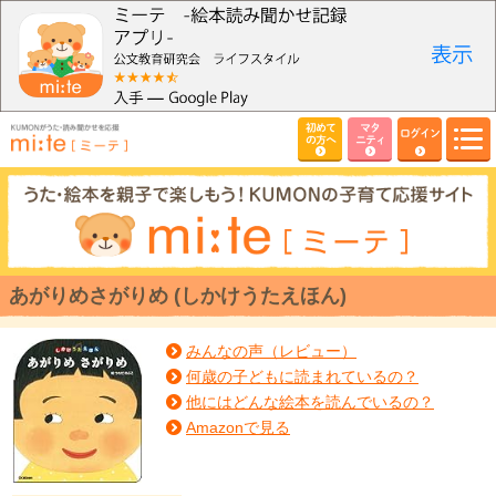
初めて
マタ
ログイン
の方へ
ニティ
あがりめさがりめ (しかけうたえほん)
みんなの声（レビュー）
何歳の子どもに読まれているの？
他にはどんな絵本を読んでいるの？
Amazonで見る