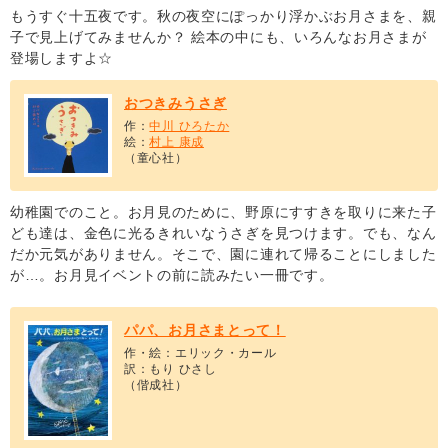
もうすぐ十五夜です。秋の夜空にぽっかり浮かぶお月さまを、親
子で見上げてみませんか？ 絵本の中にも、いろんなお月さまが
登場しますよ☆
おつきみうさぎ
作：
中川 ひろたか
絵：
村上 康成
（童心社）
幼稚園でのこと。お月見のために、野原にすすきを取りに来た子
ども達は、金色に光るきれいなうさぎを見つけます。でも、なん
だか元気がありません。そこで、園に連れて帰ることにしました
が…。お月見イベントの前に読みたい一冊です。
パパ、お月さまとって！
作・絵：エリック・カール
訳：もり ひさし
（偕成社）