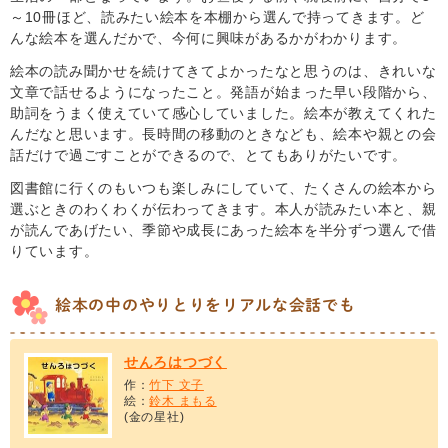
～10冊ほど、読みたい絵本を本棚から選んで持ってきます。ど
んな絵本を選んだかで、今何に興味があるかがわかります。
絵本の読み聞かせを続けてきてよかったなと思うのは、きれいな
文章で話せるようになったこと。発語が始まった早い段階から、
助詞をうまく使えていて感心していました。絵本が教えてくれた
んだなと思います。長時間の移動のときなども、絵本や親との会
話だけで過ごすことができるので、とてもありがたいです。
図書館に行くのもいつも楽しみにしていて、たくさんの絵本から
選ぶときのわくわくが伝わってきます。本人が読みたい本と、親
が読んであげたい、季節や成長にあった絵本を半分ずつ選んで借
りています。
絵本の中のやりとりをリアルな会話でも
せんろはつづく
作：
竹下 文子
絵：
鈴木 まもる
(金の星社)