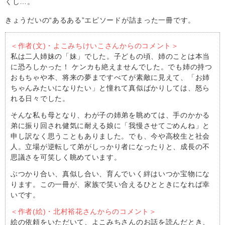
くし…。
きょうだいの“あるある”エピソードが詰まった一冊です。
＜作者(文)・よこみちけいこさんからのコメント＞
私は二人姉妹の「妹」でした。子どもの頃、姉のことは本当
に恐ろしかった！ ケンカも絶えませんでした。でも姉の持つ
おもちゃや本、将来の夢まですべてが素敵に見えて、「お姉
ちゃんみたいになりたい」と憧れて真似ばかりしては、怒ら
れる日々でした。
そんな私も母となり、わが子の姉弟を眺めては、手のかかる
弟に振り回され健気に耐える娘に「我慢させてごめんね」と
申し訳なく思うこともありました。でも、今や高校生と社会
人。立場が逆転して弟がしっかり者になったりと、成長の不
思議さを可笑しく眺めています。
ぶつかり合い、真似し合い、育んでいく絆はいつか宝物にな
ります。この一冊が、家族で笑い合えるひとときになれば幸
いです。
＜作者(絵)・北村裕花さんからのコメント＞
絵の依頼をいただいて、よこみちさんのお話を読んだとき、