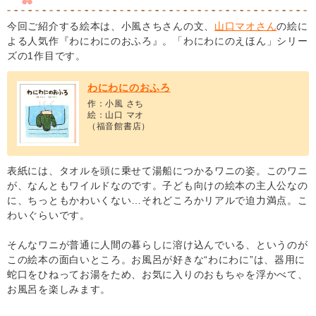
今回ご紹介する絵本は、小風さちさんの文、
山口マオさん
の絵に
よる人気作『わにわにのおふろ』。「わにわにのえほん」シリー
ズの1作目です。
わにわにのおふろ
作：小風 さち
絵：山口 マオ
（福音館書店）
表紙には、タオルを頭に乗せて湯船につかるワニの姿。このワニ
が、なんともワイルドなのです。子ども向けの絵本の主人公なの
に、ちっともかわいくない…それどころかリアルで迫力満点。こ
わいぐらいです。
そんなワニが普通に人間の暮らしに溶け込んでいる、というのが
この絵本の面白いところ。お風呂が好きな“わにわに”は、器用に
蛇口をひねってお湯をため、お気に入りのおもちゃを浮かべて、
お風呂を楽しみます。