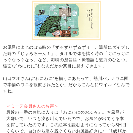
お風呂によじのぼる時の「ずるずりずるずり」、湯船にダイブし
た時の「じょろろーん！」、タオルで体を拭く時の「ぐにっぐに
っぐなっぐなっ」など、独特の擬音語・擬態語も魅力のひとつ。
強面な“わにわに”もなんだかお茶目に見えてきます。
山口マオさんは“わにわに”を描くにあたって、熱川バナナワニ園
で本物のワニを観察されたとか。だからこんなにワイルドなんで
すね。
＜ミーテ会員さんのお声＞
最近の一番のお気に入りは『わにわにのおふろ』。お風呂が
大嫌いで、いつも泣き叫んでいたので、お風呂が出てくる本
を探していたのです。この絵本を読むようになってから3日目
くらいで、自分から服を脱ぐくらいお風呂好きに♪ （1歳10か