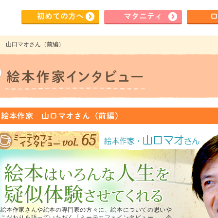
初めて
の方へ
マタ
ニティ
ロ
本作家 山口マオさん（前編）
.65 絵本作家 山口マオさん（前編）
絵本作家さんや絵本の専門家の方々に、絵本についての思いや
こだわりを語っていただく「ミーテカフェインタビュー」。今