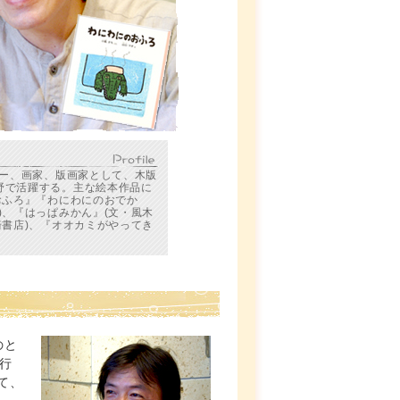
ター、画家、版画家として、木版
野で活躍する。主な絵本作品に
おふろ』『わにわにのおでか
)、『はっぱみかん』(文・風木
崎書店)、『オオカミがやってき
のと
行
て、