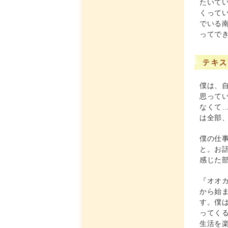
たいて
くって
でいる
ってで
テキス
僕は、
思って
なくて
は全部
僕の仕
と。お
感じた
『オオ
から始
す。僕
ってく
生活を