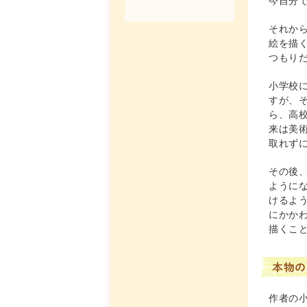
今自分
それか
絵を描
つもり
小学校
すが、
ら、高
来は美
取れず
その後
ように
けるよ
にかか
描くこ
本物の
作者の