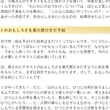
いは、小風さんのテキストをもとに僕がラフを描いて、何度か直しの
いくんですけど、『わにわにのおでかけ』については、ほとんど直し
南房総の千倉あたりを舞台に、「こんなに自由にやっていいの？」っ
きあがった作品です。自分らしさみたいなものが、結構出せたんじゃ
トのおもしろさを最大限ひきだす絵
自分で作・絵を手がけた絵本はまだつくってないんです。つくりたい
いるし、そういう話もいくつかもらってはいるんですけど、なかなか
……できたら持っていきます、そのうちね、みたいな状態で。今のと
、人が書いたテキストに絵を描いています。
事は、渡されたテキストのおもしろさを最大限ひきだすように絵を描
話をもらったら、まずは自分でおもしろがります。そして、おもしろ
部分を絵にしていくんです。
カミがやってきた！』だと、「山のふもとに、ひつじの村がありまし
まるんですが、そのひつじの村をどう描くのが一番いいか、考えるわ
は、ひつじたちが草を運んでいたり、畑を耕していたり、そこにお茶
るひつじがいたり……と、人間の暮らしをなぞらえながら、ひつじた
楽しんでいる雰囲気を描きました。ひつじがオオカミに注射をするシ