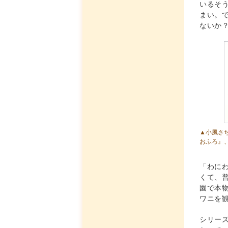
いるそ
まい。
ないか
▲小風さ
おふろ』
「わに
くて、
園で本
ワニを
シリー