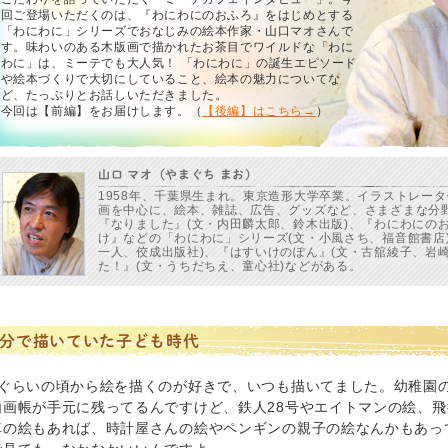
回ご登場いただくのは、『わにわにのおふろ』をはじめとする
「わにわに」シリーズでおなじみの絵本作家・山口マオさんで
す。味わいのある木版画で描かれたお茶目でワイルドな「わに
わに」は、ミーテでも大人気！ 「わにわに」の誕生エピソード
や絵本づくりで大切にしていること、絵本の魅力についてな
ど、たっぷりとお話しいただきました。
今回は【前編】をお届けします。（
【後編】はこちら→
）
山口 マオ（やまぐち まお）
1958年、千葉県生まれ。東京造形大学卒業。イラストレー
画を中心に、絵本、雑誌、広告、グッズなど、さまざまな分
『なりました』(文・内田麟太郎、鈴木出版)、『わにわにの
け』などの「わにわに」シリーズ(文・小風さち、福音館書店
一人、佼成出版社)、『はすいけのぽん』(文・古舘綾子、岩
た！』(文・うちだちえ、童心社)などがある。
分で描いていた子ども時代
歳ぐらいの頃から絵を描くのが好きで、いつも描いてました。幼稚園
由画帳が手元に残ってるんですけど、鉄人28号やエイトマンの絵、飛
車の絵もあれば、時計屋さんの絵やペンギンの親子の絵なんかもあっ