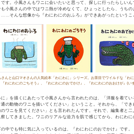
うです。小風さんもワニに会いたいと思って、探しに行ったらしいん
でも小風さんの中ではワニ熱が冷めなくて、ひょっとしたら、うちの
？……そんな想像から『わにわにのおふろ』ができあがったというこ
ちさんと山口マオさんの人気絵本「わにわに」シリーズ。お茶目でワイルドな「わ
、
『わにわにのごちそう』
、
『わにわにのおでかけ』
、
『わにわにのおおけが』
(い
わに」を描くにあたって小風さんから言われたのは、「洋服を着てい
普通の動物のワニを描いてください」ということ。それから、「でき
物のワニを見てください」とも言われたんです。それで、編集者と二
観察してきました。ワニのリアルな迫力を肌で感じてから、わにわに
ズの中でも特に気に入っているのは、『わにわにのおでかけ』です。