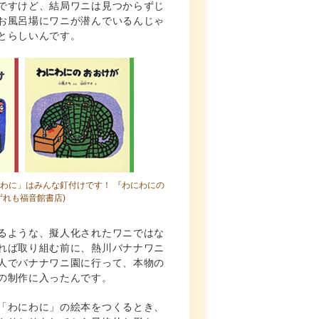
ですけど、結局ワニは見つからずじ
お風呂場にワニが潜んでいるんじゃ
とらしいんです。
にわに」はみんな釘付けです！
『わにわにの
ずれも福音館書店)
るような、擬人化されたワニではな
れば取り組む前に、熱川バナナワニ
人でバナナワニ園に行って、本物の
の制作に入ったんです。
「わにわに」の絵本をつくるとき、