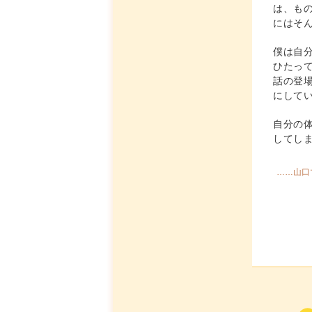
は、も
にはそ
僕は自
ひたっ
話の登
にして
自分の
してし
……山口