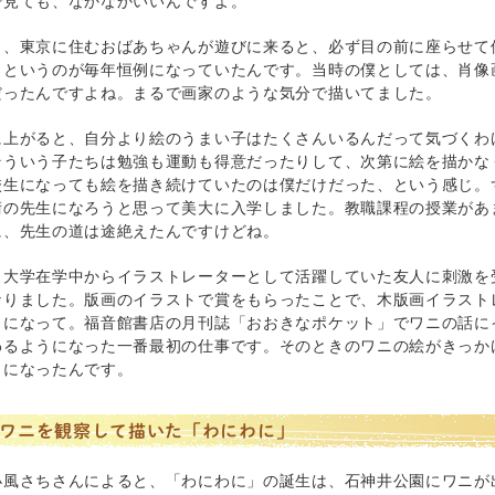
で見ても、なかなかいいんですよ。
ら、東京に住むおばあちゃんが遊びに来ると、必ず目の前に座らせて
くというのが毎年恒例になっていたんです。当時の僕としては、肖像
だったんですよね。まるで画家のような気分で描いてました。
に上がると、自分より絵のうまい子はたくさんいるんだって気づくわ
そういう子たちは勉強も運動も得意だったりして、次第に絵を描かな
校生になっても絵を描き続けていたのは僕だけだった、という感じ。
術の先生になろうと思って美大に入学しました。教職課程の授業があ
に、先生の道は途絶えたんですけどね。
、大学在学中からイラストレーターとして活躍していた友人に刺激を
なりました。版画のイラストで賞をもらったことで、木版画イラスト
うになって。福音館書店の月刊誌「おおきなポケット」でワニの話に
わるようになった一番最初の仕事です。そのときのワニの絵がきっか
とになったんです。
ワニを観察して描いた「わにわに」
小風さちさんによると、「わにわに」の誕生は、石神井公園にワニが