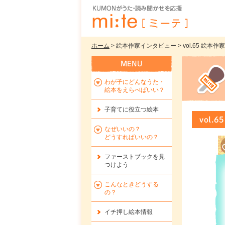
ホーム
> 絵本作家インタビュー > vol.65 絵
わが子にどんなうた・
絵本をえらべばいい？
子育てに役立つ絵本
vol
なぜいいの？
どうすればいいの？
ファーストブックを
見
つけよう
こんなときどうする
の？
イチ押し絵本情報