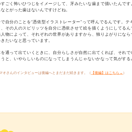
のすごく怖いひつじをイメージして、牙みたいな歯まで描いたんです
んなとがった歯はないんですけどね。
分で自分のことを“憑依型イラストレーター”って呼んでるんです。テ
て、その人のスピリッツを自分に憑依させて絵を描くようにしてるん
場人物によって、それぞれの世界がありますから、独りよがりになら
いきたいなと思っています。
体を通って出ていくときに、自分らしさが自然に出てくれば、それで
まうと、いやらしいものになってしまうんじゃないかなって気がする
マオさんのインタビューは後編へとまだまだ続きます。（
【後編】はこちら→
）