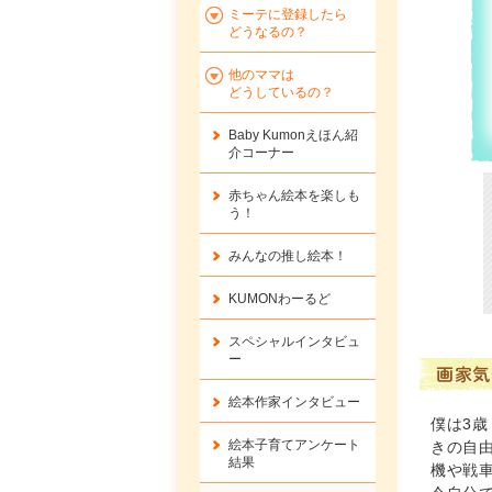
ミーテに登録したら
どうなるの？
他のママは
どうしているの？
Baby Kumonえほん紹
介コーナー
赤ちゃん絵本を楽しも
う！
みんなの推し絵本！
KUMONわーるど
スペシャルインタビュ
ー
画家気
絵本作家インタビュー
僕は3
絵本子育てアンケート
きの自
結果
機や戦