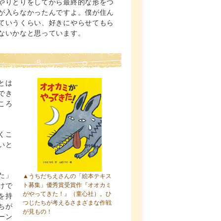
やりとりをしてから最終的な形をつ
が入らなかったんですよ。僕が住ん
ていうくらい、好きにやらせてもら
ないかなと思っています。
とは
でき
ころ
くこ
いと
た」
▲うちだちえさんの「絵本テキス
けで
ト募集」優秀賞受賞作
『オオカミ
がやってきた！』
（童心社）。ひ
を持
つじたちが考えるさまざまな作戦
ちが
が見もの！
ーン