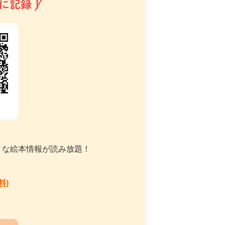
に記録！
々な絵本情報が読み放題！
料)