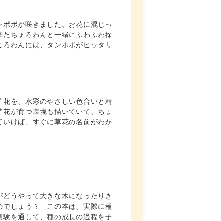
ンポポが咲きました。お花に混じっ
来たちょろわんと一緒にふわふわ探
ころわんには、タンポポがピッタリ
草花を、水彩のやさしい色合いと精
草花が育つ環境も描いていて、ちょ
ていけば、すぐに草花の名前がわか
がどうやって大きな木になったりき
のでしょう？ この本は、実際に種
実験を通して、種の成長の過程を子