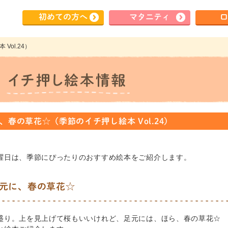
初めて
の方へ
マタ
ニティ
ロ
ol.24）
、春の草花☆（季節のイチ押し絵本 Vol.24）
曜日は、季節にぴったりのおすすめ絵本をご紹介します。
元に、春の草花☆
盛り。上を見上げて桜もいいけれど、足元には、ほら、春の草花☆