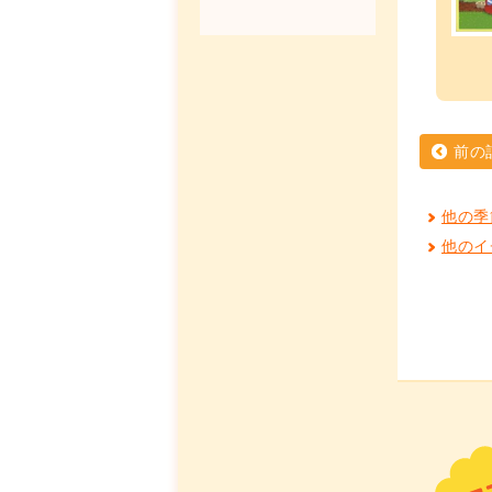
前の
他の季
他のイ