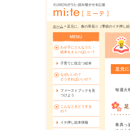
ホーム
> 足元に、春の草花☆（季節のイチ押し絵本 V
わが子にどんなうた・
絵本をえらべばいい？
子育てに役立つ絵本
足元に
なぜいいの？
どうすればいいの？
毎週火
ファーストブックを
見
つけよう
足
こんなときどうする
の？
イチ押し絵本情報
春真っ