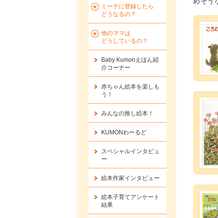
めそう
ミーテに登録したら
どうなるの？
他のママは
どうしているの？
Baby Kumonえほん紹
介コーナー
赤ちゃん絵本を楽しも
う！
みんなの推し絵本！
KUMONわーるど
スペシャルインタビュ
ー
絵本作家インタビュー
絵本子育てアンケート
結果