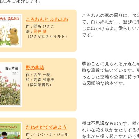
な絵本ご紹介します。
ころわんの家の周りに、タ
ころわんと ふわふわ
て、白い綿毛が…。遊びに
作：間所 ひさこ
しに出かけるよ。愛らしい
絵：
黒井 健
です。
（ひさかたチャイルド）
季節ごとに見られる身近な
野の草花
緻な筆致で描いています。
作：古矢 一穂
っとした空地や公園に持っ
絵：高森 登志夫
る図鑑的な絵本です。
（福音館書店）
種は不思議なものです。種
たねそだててみよう
れいな花を咲かせたりする
作：ヘレン・J.・ジョル
を土から掘り起こすという