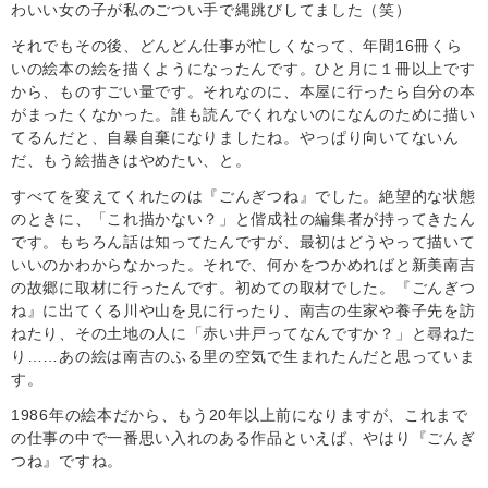
わいい女の子が私のごつい手で縄跳びしてました（笑）
それでもその後、どんどん仕事が忙しくなって、年間16冊くら
いの絵本の絵を描くようになったんです。ひと月に１冊以上です
から、ものすごい量です。それなのに、本屋に行ったら自分の本
がまったくなかった。誰も読んでくれないのになんのために描い
てるんだと、自暴自棄になりましたね。やっぱり向いてないん
だ、もう絵描きはやめたい、と。
すべてを変えてくれたのは『ごんぎつね』でした。絶望的な状態
のときに、「これ描かない？」と偕成社の編集者が持ってきたん
です。もちろん話は知ってたんですが、最初はどうやって描いて
いいのかわからなかった。それで、何かをつかめればと新美南吉
の故郷に取材に行ったんです。初めての取材でした。『ごんぎつ
ね』に出てくる川や山を見に行ったり、南吉の生家や養子先を訪
ねたり、その土地の人に「赤い井戸ってなんですか？」と尋ねた
り……あの絵は南吉のふる里の空気で生まれたんだと思っていま
す。
1986年の絵本だから、もう20年以上前になりますが、これまで
の仕事の中で一番思い入れのある作品といえば、やはり『ごんぎ
つね』ですね。