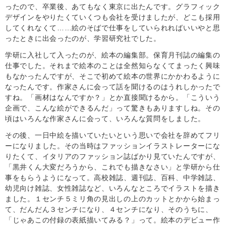
ったので、卒業後、あてもなく東京に出たんです。グラフィック
デザインをやりたくていくつも会社を受けましたが、どこも採用
してくれなくて……絵のそばで仕事をしていられればいいやと思
ったときに出会ったのが、学習研究社でした。
学研に入社して入ったのが、絵本の編集部。保育月刊誌の編集の
仕事でした。それまで絵本のことは全然知らなくてまったく興味
もなかったんですが、そこで初めて絵本の世界にかかわるように
なったんです。作家さんに会って話を聞けるのはうれしかったで
すね。「画材はなんですか？」とか直接聞けるから。「こういう
企画で、こんな絵ができるんだ」って驚きもありますしね。その
頃はいろんな作家さんに会って、いろんな質問をしました。
その後、一日中絵を描いていたいという思いで会社を辞めてフリ
ーになりました。その当時はファッションイラストレーターにな
りたくて、イタリアのファッション誌ばかり見ていたんですが、
「黒井くん大変だろうから、これでも描きなさい」と学研から仕
事をもらうようになって。高校雑誌、週刊誌、百科、中学雑誌、
幼児向け雑誌、女性雑誌など、いろんなところでイラストを描き
ました。１センチ５ミリ角の見出しの上のカットとかから始まっ
て、だんだん３センチになり、４センチになり、そのうちに、
「じゃあこの付録の表紙描いてみる？」って。絵本のデビュー作