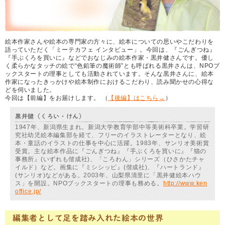
絵本作家さんや絵本の専門家の方々に、絵本についての思いやこだわりを
語っていただく「ミーテカフェ インタビュー」。今回は、『ごんぎつね』
『手ぶくろを買いに』などでおなじみの絵本作家・黒井健さんです。優し
く柔らかなタッチの絵で“色鉛筆の魔術師”とも呼ばれる黒井さんは、NPOブ
ックスタートの理事としても活動されています。そんな黒井さんに、絵本
作家になったきっかけや絵本制作におけるこだわり、読み聞かせの心得な
どを伺いました。
今回は【前編】をお届けします。 （
【後編】はこちら→
）
黒井健（くろい・けん）
1947年、新潟県生まれ。新潟大学教育学部中等美術科卒業。学習研
究社幼児絵本編集部を経て、フリーのイラストレーターとなり、絵
本・童話のイラストの仕事を中心に活躍。1983年、サンリオ美術賞
受賞。主な絵本作品に『ごんぎつね』『手ぶくろを買いに』『猫の
事務所』(いずれも偕成社)、「ころわん」シリーズ（ひさかたチャ
イルド）など。画集に『ミシシッピ』(偕成社)、『ハートランド』
(サンリオ)などがある。2003年、山梨県清里に「黒井健絵本ハウ
ス」を開設。NPOブックスタートの理事も務める。
http://www.ken
office.jp/
編集者として足を踏み入れた絵本の世界