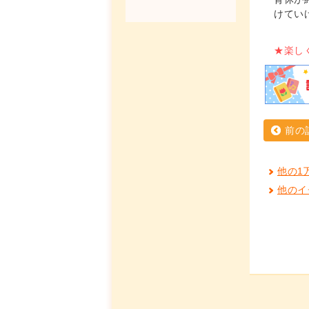
けてい
★楽し
前の
他の1
他のイ