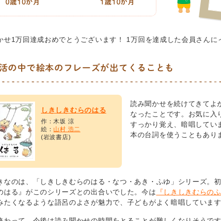
0歳10か月
1歳10か月
かせ1万回達成おめでとうございます！ 1万回を達成した会員さんに
活の中で絵本のフレーズが出てくることも
読み聞かせを続けてきてよ
しきしきむらのはる
なったことです。お気に入
作：木坂 涼
すっかり覚え、暗唱してい
絵：
山村 浩二
本の台詞を使うこともあり
(岩波書店)
きなのは、「しきしきむらのはる・なつ・あき・ふゆ」シリーズ。
のはる』がこのシリーズとの出合いでした。今は
『しきしきむらの
みたくなるような語呂のよさが魅力で、子どもがよく暗唱していま
終わって、今後は読み聞かせの時間をとることが難しくなりそうです