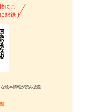
物に☆
に記録！
々な絵本情報が読み放題！
料)