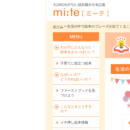
ホーム
> 生活の中で絵本のフレーズが出てくることも
わが子にどんなうた・
絵本をえらべばいい？
子育てに役立つ絵本
生活の
なぜいいの？
どうすればいいの？
ファーストブックを
見
つけよう
こんなときどうする
の？
イチ押し絵本情報