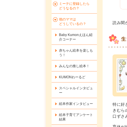
ミーテに登録したら
どうなるの？
他のママは
読み聞
どうしているの？
Baby Kumonえほん紹
生
介コーナー
赤ちゃん絵本を楽しも
う！
みんなの推し絵本！
KUMONわーるど
スペシャルインタビュ
ー
絵本作家インタビュー
特に好
きむら
絵本子育てアンケート
口ずさ
結果
育休が