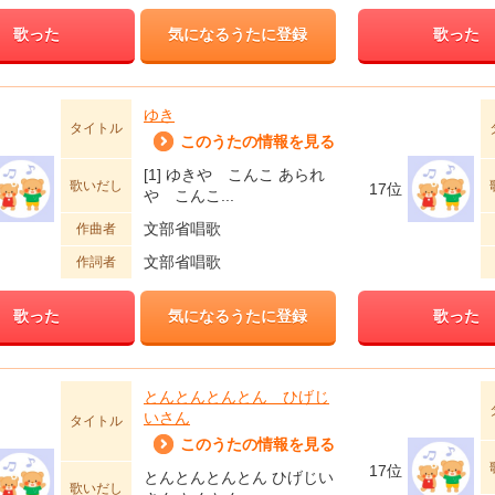
歌った
気になるうたに登録
歌った
ゆき
タイトル
このうたの情報を見る
[1] ゆきや こんこ あられ
歌いだし
17位
や こんこ...
文部省唱歌
作曲者
文部省唱歌
作詞者
歌った
気になるうたに登録
歌った
とんとんとんとん ひげじ
いさん
タイトル
このうたの情報を見る
17位
とんとんとんとん ひげじい
歌いだし