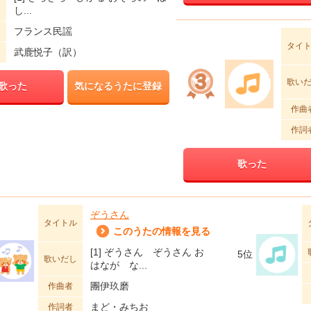
し
し...
フランス民謡
タイ
武鹿悦子（訳）
歌い
歌った
気になるうたに登録
作曲
作詞
歌った
ぞうさん
タイトル
このうたの情報を見る
[1] ぞうさん ぞうさん お
5位
歌いだし
はなが な...
團伊玖磨
作曲者
まど・みちお
作詞者