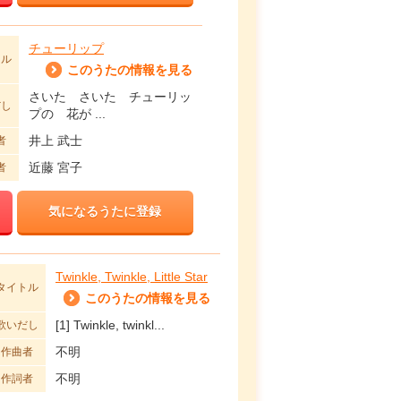
チューリップ
トル
このうたの情報を見る
さいた さいた チューリッ
だし
プの 花が ...
井上 武士
者
近藤 宮子
者
気になるうたに登録
Twinkle, Twinkle, Little Star
タイトル
このうたの情報を見る
[1] Twinkle, twinkl...
歌いだし
不明
作曲者
不明
作詞者