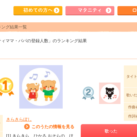
初めて
の方へ
マタ
ニティ
ロ
キング結果一覧
ティママ・パパの登録人数」のランキング結果
タイ
歌い
作曲
作詞
きらきらぼし
ル
このうたの情報を見る
歌った
[1] きらきら ひかる おそらの ほ