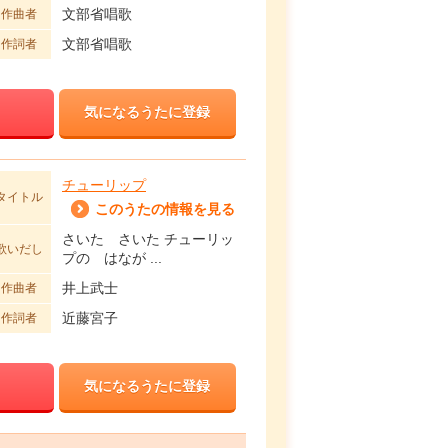
文部省唱歌
作曲者
文部省唱歌
作詞者
気になるうたに登録
チューリップ
タイトル
このうたの情報を見る
さいた さいた チューリッ
歌いだし
プの はなが ...
井上武士
作曲者
近藤宮子
作詞者
気になるうたに登録