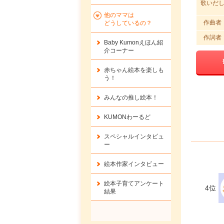
歌いだ
他のママは
作曲者
どうしているの？
作詞者
Baby Kumonえほん紹
介コーナー
赤ちゃん絵本を楽しも
う！
みんなの推し絵本！
KUMONわーるど
スペシャルインタビュ
ー
絵本作家インタビュー
絵本子育てアンケート
4位
結果