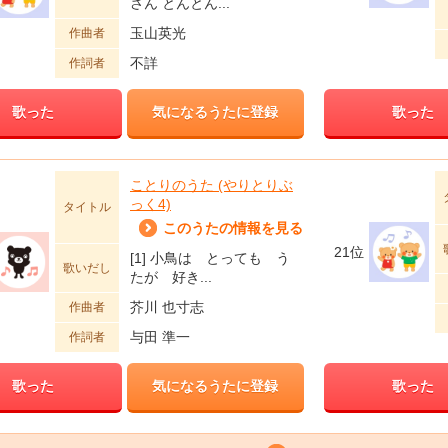
さん とんとん...
玉山英光
作曲者
不詳
作詞者
歌った
気になるうたに登録
歌った
ことりのうた (やりとりぶ
っく4)
タイトル
このうたの情報を見る
21位
[1] 小鳥は とっても う
歌いだし
たが 好き...
芥川 也寸志
作曲者
与田 準一
作詞者
歌った
気になるうたに登録
歌った