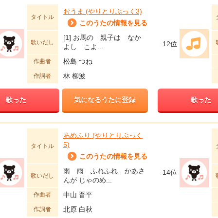
おうま (やりとりぶっく3)
タイトル
このうたの情報を見る
[1] お馬の 親子は なか
歌いだし
12位
よし こよ...
松島 つね
作曲者
林 柳波
作詞者
歌った
気になるうたに登録
歌った
あめふり (やりとりぶっく
5)
タイトル
このうたの情報を見る
雨 雨 ふれふれ かあさ
14位
歌いだし
んが じゃのめ...
中山 晋平
作曲者
北原 白秋
作詞者