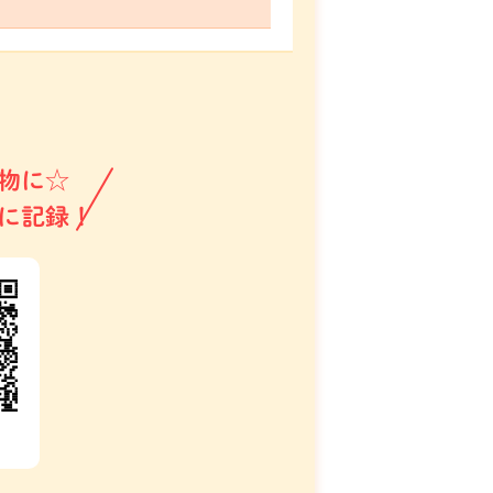
物に☆
に記録！