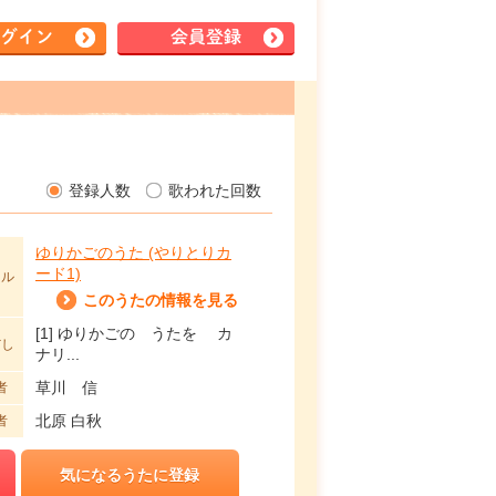
グイン
会員登録
登録人数
歌われた回数
ゆりかごのうた (やりとりカ
ード1)
トル
このうたの情報を見る
[1] ゆりかごの うたを カ
だし
ナリ...
草川 信
者
北原 白秋
者
気になるうたに登録