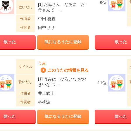
9位
[1] お母さん なあに お
歌いだし
母さんて ...
中田 喜直
作曲者
田中 ナナ
作詞者
歌った
気になるうたに登録
歌った
うみ
タイトル
このうたの情報を見る
[1] うみは ひろいな おお
歌いだし
11位
きいな つ...
井上武士
作曲者
林柳波
作詞者
歌った
気になるうたに登録
歌った