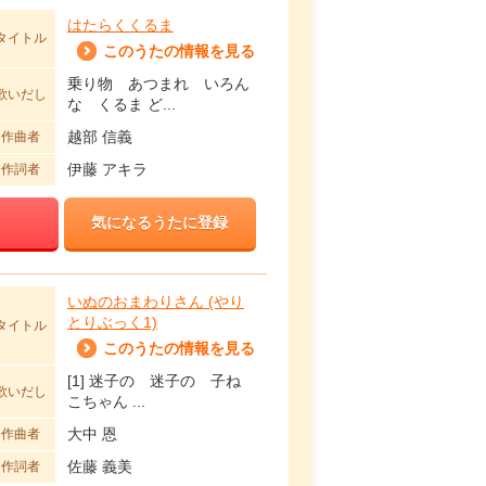
はたらくくるま
タイトル
このうたの情報を見る
乗り物 あつまれ いろん
歌いだし
な くるま ど...
越部 信義
作曲者
伊藤 アキラ
作詞者
気になるうたに登録
いぬのおまわりさん (やり
とりぶっく1)
タイトル
このうたの情報を見る
[1] 迷子の 迷子の 子ね
歌いだし
こちゃん ...
大中 恩
作曲者
佐藤 義美
作詞者