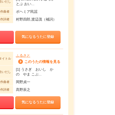
歌いだし
とぶ おい...
ボヘミア民謡
作曲者
村野四郎,渡辺茂（補詞）
作詞者
気になるうたに登録
ふるさと
タイトル
このうたの情報を見る
[1] うさぎ おいし か
歌いだし
の やま こぶ...
岡野貞一
作曲者
髙野辰之
作詞者
気になるうたに登録