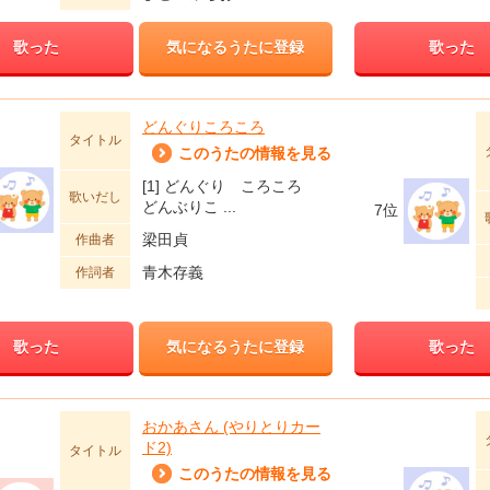
歌った
気になるうたに登録
歌った
どんぐりころころ
タイトル
このうたの情報を見る
[1] どんぐり ころころ
歌いだし
どんぶりこ ...
7位
梁田貞
作曲者
青木存義
作詞者
歌った
気になるうたに登録
歌った
おかあさん (やりとりカー
ド2)
タイトル
このうたの情報を見る