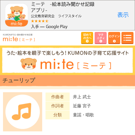
初めて
マタ
ログイン
の方へ
ニティ
チューリップ
作曲者
井上 武士
作詞者
近藤 宮子
分類
童謡・唱歌